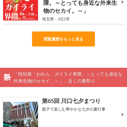
隈。～とっても身近な外来生
物のセカイ。～」
埼玉県・川口市
閲覧履歴をもっと見る
「特別展「われら、ガイライ界隈。～とっても身近な
外来生物のセカイ。～」」近くの夏祭り
第65回 川口七夕まつり
親子で楽しむ華やかな七夕の夏行事