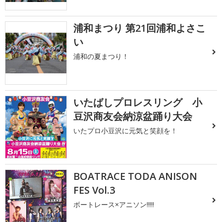
浦和まつり 第21回浦和よさこ
い
浦和の夏まつり！
いたばしプロレスリング 小
豆沢商友会納涼盆踊り大会
いたプロ小豆沢に元気と笑顔を！
BOATRACE TODA ANISON
FES Vol.3
ボートレース×アニソン!!!!!