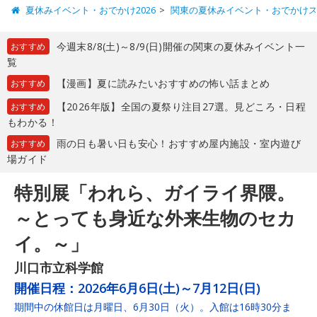
夏休みイベント・おでかけ2026
関東の夏休みイベント・おでかけ
今週末8/8(土)～8/9(日)開催の関東の夏休みイベント一
おすすめ
覧
【漫画】夏に読みたいおすすめの怖い話まとめ
おすすめ
【2026年版】全国の夏祭り注目27選。見どころ・日程
おすすめ
もわかる！
雨の日も暑い日も安心！おすすめ屋内施設・室内遊び
おすすめ
場ガイド
特別展「われら、ガイライ界隈。
～とっても身近な外来生物のセカ
イ。～」
川口市立科学館
開催日程：
2026年6月6日(土)～7月12日(日)
期間中の休館日は月曜日、6月30日（火）。入館は16時30分ま