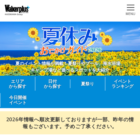
MENU
夏のイベント情報が満載！夏祭りやプール、海水浴場、
キャンプ場など遊べるスポットを大紹介
エリア
日付
イベント
夏祭り
から探す
から探す
ランキング
今日開催
イベント
2026年情報へ順次更新しておりますが一部、昨年の情
報もございます。予めご了承ください。