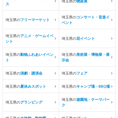
埼玉県の
物産展
ス
埼玉県の
コンサート・音楽イ
埼玉県の
フリーマーケット
ベント
埼玉県の
アニメ・ゲームイベ
埼玉県の
花イベント
ント
埼玉県の
動物ふれあいイベン
埼玉県の
美術展・博物展・展
ト
示会
埼玉県の
演劇・講演会
埼玉県の
フェア
埼玉県の
夏休みスポット
埼玉県の
キャンプ場・BBQ場
埼玉県の
遊園地・テーマパー
埼玉県の
グランピング
ク