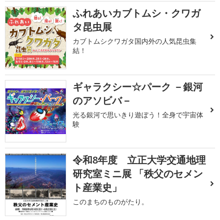
ふれあいカブトムシ・クワガ
タ昆虫展
カブトムシクワガタ国内外の人気昆虫集
結！
ギャラクシー☆パーク －銀河
のアソビバ－
光る銀河で思いきり遊ぼう！全身で宇宙体
験
令和8年度 立正大学交通地理
研究室ミニ展 「秩父のセメン
ト産業史」
このまちのものがたり。