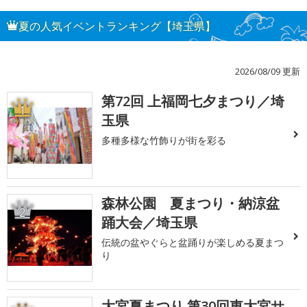
夏の人気イベントランキング【埼玉県】
2026/08/09 更新
第72回 上福岡七夕まつり／埼
1
玉県
多種多様な竹飾りが街を彩る
森林公園 夏まつり・納涼盆
2
踊大会／埼玉県
伝統の盆やぐらと盆踊りが楽しめる夏まつ
り
大宮夏まつり 第30回東大宮サ