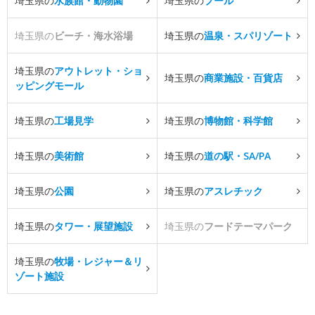
埼玉県の
水族館・動物園
埼玉県の
プール
埼玉県の
ビーチ・海水浴場
埼玉県の
温泉・スパリゾート
埼玉県の
アウトレット・ショ
埼玉県の
商業施設・百貨店
ッピングモール
埼玉県の
工場見学
埼玉県の
博物館・科学館
埼玉県の
美術館
埼玉県の
道の駅・SA/PA
埼玉県の
公園
埼玉県の
アスレチック
埼玉県の
タワー・展望施設
埼玉県の
フードテーマパーク
埼玉県の
牧場・レジャー＆リ
ゾート施設