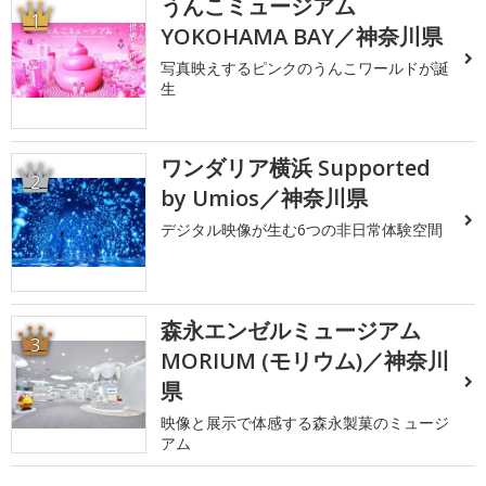
うんこミュージアム
1
YOKOHAMA BAY／神奈川県
写真映えするピンクのうんこワールドが誕
生
ワンダリア横浜 Supported
2
by Umios／神奈川県
デジタル映像が生む6つの非日常体験空間
森永エンゼルミュージアム
3
MORIUM (モリウム)／神奈川
県
映像と展示で体感する森永製菓のミュージ
アム