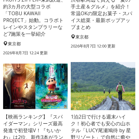
約3カ月の大型コラボ
手土産＆グルメ」を紹介！
「TOBU KAWAII
常温OKの限定お菓子・スパ
PROJECT」始動。コラボト
イス総菜・最新ポップアッ
レインやスタンプラリーな
プまとめ
ど7施策を一挙紹介
東京都
東京都
2026年8月7日 12:00
更新
2026年8月7日 12:24
更新
【映画ランキング】『スパ
1泊2日で行ける週末ハイ
イダーマン』シリーズ最高
ク！初心者でも安心の山ホ
発進で初登場V！『ちいか
テル「LUCY尾瀬鳩待 by 星
わ』は2位、新作3本がラン
野リゾート」で自然に癒や