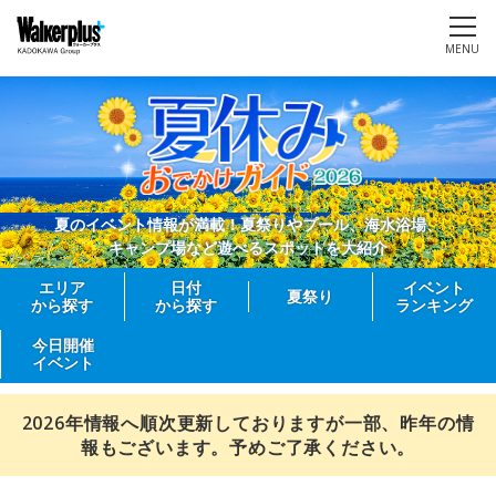
MENU
夏のイベント情報が満載！夏祭りやプール、海水浴場、
キャンプ場など遊べるスポットを大紹介
エリア
日付
イベント
夏祭り
から探す
から探す
ランキング
今日開催
イベント
2026年情報へ順次更新しておりますが一部、昨年の情
報もございます。予めご了承ください。