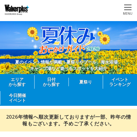
MENU
夏のイベント情報が満載！夏祭りやプール、海水浴場、
キャンプ場など遊べるスポットを大紹介
エリア
日付
イベント
夏祭り
から探す
から探す
ランキング
今日開催
イベント
2026年情報へ順次更新しておりますが一部、昨年の情
報もございます。予めご了承ください。