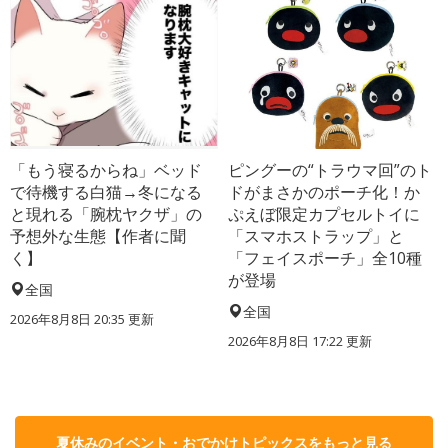
「もう寝るからね」ベッド
ピングーの“トラウマ回”のト
で待機する白猫→冬になる
ドがまさかのポーチ化！か
と現れる「腕枕ヤクザ」の
ぷえぼ限定カプセルトイに
予想外な生態【作者に聞
「スマホストラップ」と
く】
「フェイスポーチ」全10種
が登場
全国
全国
2026年8月8日 20:35
更新
2026年8月8日 17:22
更新
夏休みのイベント・おでかけトピックスをもっと見る