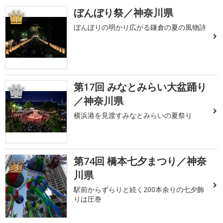
ぼんぼり祭／神奈川県
1
ぼんぼりの明かり広がる鎌倉の夏の風物詩
第17回 みなとみらい大盆踊り
2
／神奈川県
横浜港を見渡すみなとみらいの夏祭り
第74回 橋本七夕まつり／神奈
3
川県
駅前からずらりと続く200本余りの七夕飾
りは圧巻