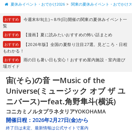
夏休みイベント・おでかけ2026
関東の夏休みイベント・おでかけ
今週末8/8(土)～8/9(日)開催の関東の夏休みイベント一
おすすめ
覧
【漫画】夏に読みたいおすすめの怖い話まとめ
おすすめ
【2026年版】全国の夏祭り注目27選。見どころ・日程
おすすめ
もわかる！
雨の日も暑い日も安心！おすすめ屋内施設・室内遊び
おすすめ
場ガイド
宙(そら)の音 ーMusic of the
Universe(ミュージック オブ ザ ユ
ニバース)ーfeat.角野隼斗(横浜)
コニカミノルタプラネタリアYOKOHAMA
開催日程：
2026年2月27日(金)から
終了日は未定、最新情報は公式サイトで案内