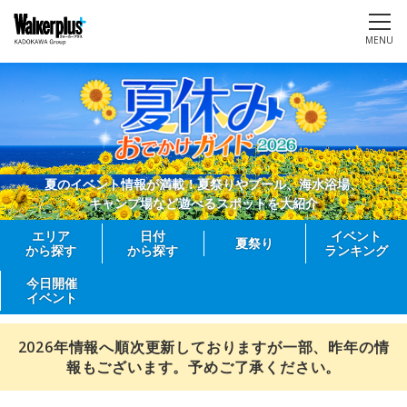
MENU
夏のイベント情報が満載！夏祭りやプール、海水浴場、
キャンプ場など遊べるスポットを大紹介
エリア
日付
イベント
夏祭り
から探す
から探す
ランキング
今日開催
イベント
2026年情報へ順次更新しておりますが一部、昨年の情
報もございます。予めご了承ください。