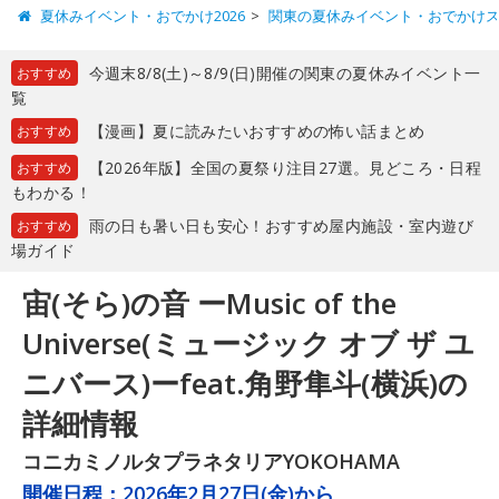
夏休みイベント・おでかけ2026
関東の夏休みイベント・おでかけ
今週末8/8(土)～8/9(日)開催の関東の夏休みイベント一
おすすめ
覧
【漫画】夏に読みたいおすすめの怖い話まとめ
おすすめ
【2026年版】全国の夏祭り注目27選。見どころ・日程
おすすめ
もわかる！
雨の日も暑い日も安心！おすすめ屋内施設・室内遊び
おすすめ
場ガイド
宙(そら)の音 ーMusic of the
Universe(ミュージック オブ ザ ユ
ニバース)ーfeat.角野隼斗(横浜)の
詳細情報
コニカミノルタプラネタリアYOKOHAMA
開催日程：
2026年2月27日(金)から