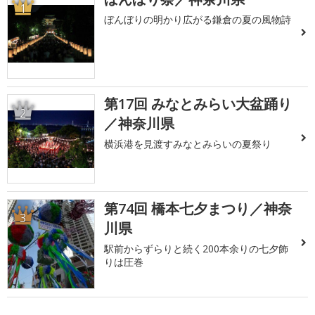
1
ぼんぼりの明かり広がる鎌倉の夏の風物詩
第17回 みなとみらい大盆踊り
2
／神奈川県
横浜港を見渡すみなとみらいの夏祭り
第74回 橋本七夕まつり／神奈
3
川県
駅前からずらりと続く200本余りの七夕飾
りは圧巻