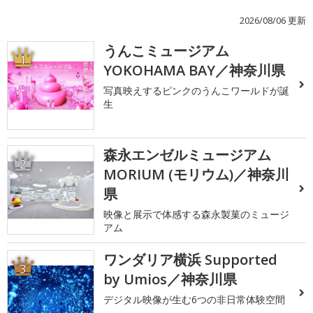
2026/08/06 更新
うんこミュージアム
1
YOKOHAMA BAY／神奈川県
写真映えするピンクのうんこワールドが誕
生
森永エンゼルミュージアム
2
MORIUM (モリウム)／神奈川
県
映像と展示で体感する森永製菓のミュージ
アム
ワンダリア横浜 Supported
3
by Umios／神奈川県
デジタル映像が生む6つの非日常体験空間