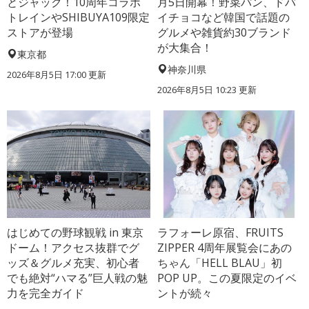
とジャック！10周年コラボ
月5日開幕！野菜パン、ドバ
トレインやSHIBUYA109限定
イチョコなど韓国で話題の
ストアが登場
グルメや雑貨約30ブランド
が大集合！
東京都
神奈川県
2026年8月5日 17:00
更新
2026年8月5日 10:23
更新
はじめての野球観戦 in 東京
ラフォーレ原宿、FRUITS
ドーム！アクセス抜群でグ
ZIPPER 4周年展覧会にあの
ッズ＆グルメ充実、初心者
ちゃん「HELL BLAU」初
でも絶対“ハマる”巨人戦の魅
POP UP。この夏限定のイベ
力を完全ガイド
ントが続々