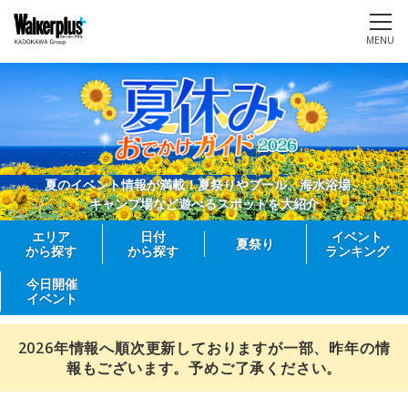
MENU
夏のイベント情報が満載！夏祭りやプール、海水浴場、
キャンプ場など遊べるスポットを大紹介
エリア
日付
イベント
夏祭り
から探す
から探す
ランキング
今日開催
イベント
2026年情報へ順次更新しておりますが一部、昨年の情
報もございます。予めご了承ください。