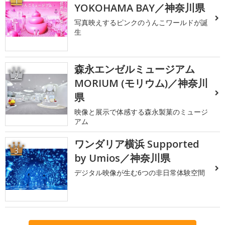
1
YOKOHAMA BAY／神奈川県
写真映えするピンクのうんこワールドが誕
生
森永エンゼルミュージアム
2
MORIUM (モリウム)／神奈川
県
映像と展示で体感する森永製菓のミュージ
アム
ワンダリア横浜 Supported
3
by Umios／神奈川県
デジタル映像が生む6つの非日常体験空間