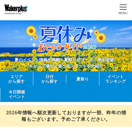
MENU
夏のイベント情報が満載！夏祭りやプール、海水浴場、
キャンプ場など遊べるスポットを大紹介
エリア
日付
イベント
夏祭り
から探す
から探す
ランキング
今日開催
イベント
2026年情報へ順次更新しておりますが一部、昨年の情
報もございます。予めご了承ください。