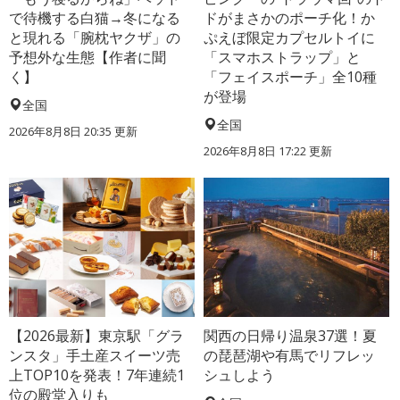
で待機する白猫→冬になる
ドがまさかのポーチ化！か
と現れる「腕枕ヤクザ」の
ぷえぼ限定カプセルトイに
予想外な生態【作者に聞
「スマホストラップ」と
く】
「フェイスポーチ」全10種
が登場
全国
全国
2026年8月8日 20:35
更新
2026年8月8日 17:22
更新
【2026最新】東京駅「グラ
関西の日帰り温泉37選！夏
ンスタ」手土産スイーツ売
の琵琶湖や有馬でリフレッ
上TOP10を発表！7年連続1
シュしよう
位の殿堂入りも