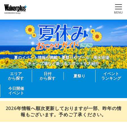
MENU
夏のイベント情報が満載！夏祭りやプール、海水浴場、
キャンプ場など遊べるスポットを大紹介
エリア
日付
イベント
夏祭り
から探す
から探す
ランキング
今日開催
イベント
2026年情報へ順次更新しておりますが一部、昨年の情
報もございます。予めご了承ください。