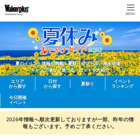
MENU
夏のイベント情報が満載！夏祭りやプール、海水浴場、
キャンプ場など遊べるスポットを大紹介
エリア
日付
イベント
夏祭り
から探す
から探す
ランキング
今日開催
イベント
2026年情報へ順次更新しておりますが一部、昨年の情
報もございます。予めご了承ください。