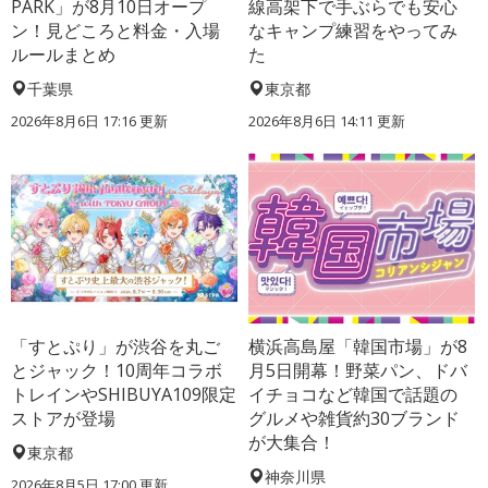
PARK」が8月10日オープ
線高架下で手ぶらでも安心
ン！見どころと料金・入場
なキャンプ練習をやってみ
ルールまとめ
た
千葉県
東京都
2026年8月6日 17:16
更新
2026年8月6日 14:11
更新
「すとぷり」が渋谷を丸ご
横浜高島屋「韓国市場」が8
とジャック！10周年コラボ
月5日開幕！野菜パン、ドバ
トレインやSHIBUYA109限定
イチョコなど韓国で話題の
ストアが登場
グルメや雑貨約30ブランド
が大集合！
東京都
神奈川県
2026年8月5日 17:00
更新