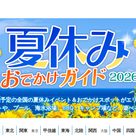
開催予定の全国の夏休みイベント＆おでかけスポットがエ
トや、プール、海水浴場、BBQ・キャンプ場など、遊べ
道
東北
関東
甲信越
東海
北陸
関西
中国
四国
東京
大阪