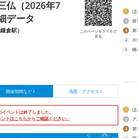
仏（2026年7
ぼ
1
細データ
第
2
北鎌倉駅）
第
3
このページをスマホで
見る
片
4
橋
5
開催期間など
地図・アクセス
ぼ
1
のイベントは終了しました。
ベントはこちらからご確認ください。
ア
2
第
3