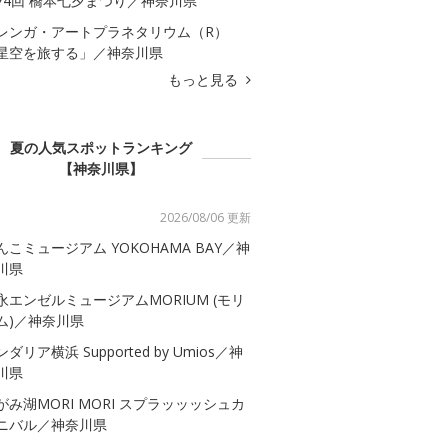
74回 橋本七夕まつり／神奈川県
レンガ・アートプラネタリウム（R）
星空を旅する」／神奈川県
もっと見る
夏の人気スポットランキング
【神奈川県】
2026/08/06 更新
んこミュージアム YOKOHAMA BAY／神
川県
永エンゼルミュージアムMORIUM (モリ
ム)／神奈川県
ダリア横浜 Supported by Umios／神
川県
がみ湖MORI MORI スプラッッッシュカ
ニバル／神奈川県