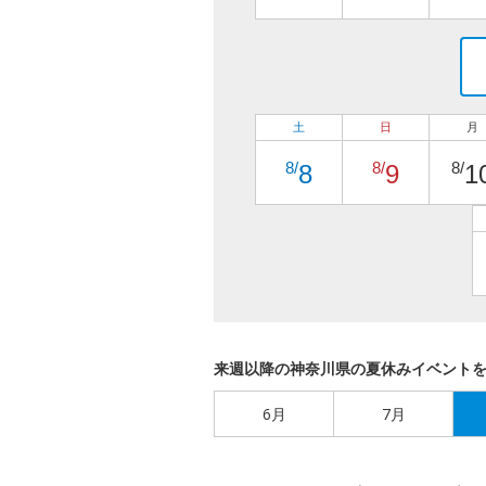
土
日
月
8/
8/
8/
8
9
1
来週以降の神奈川県の夏休みイベント
6月
7月