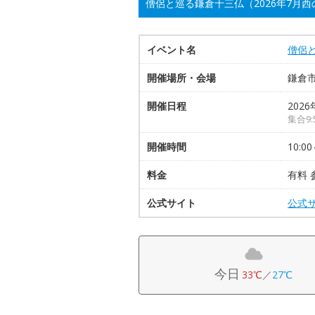
僧侶と巡る鎌倉十三仏（2026年7月
イベント名
僧侶と
開催場所・会場
鎌倉
開催日程
2026
集合9:
開催時間
10:00
料金
有料 
公式サイト
公式
今日
33℃
／
27℃