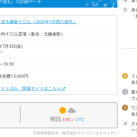
第
4
西の巡礼）の詳細データ
赤
5
「
巡る鎌倉十三仏（2026年7月西の巡礼）
市内十三仏霊場（集合：北鎌倉駅）
年7月3日(金)
55
～16:30
う
参加費13,000円
1
奈
サイトほか、関連サイトはこちら
森
2
ウ
ワン
3
奈
明日
33℃
／
27℃
さ
4
ー
天気情報提供元：株式会社ライフビジネスウェザー