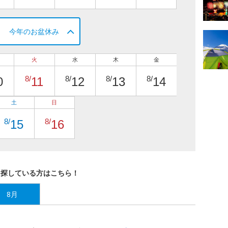
今年のお盆休み
火
水
木
金
8/
8/
8/
8/
0
11
12
13
14
土
日
8/
8/
15
16
を探している方はこちら！
8月