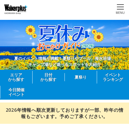
MENU
夏のイベント情報が満載！夏祭りやプール、海水浴場、
キャンプ場など遊べるスポットを大紹介
エリア
日付
イベント
夏祭り
から探す
から探す
ランキング
今日開催
イベント
2026年情報へ順次更新しておりますが一部、昨年の情
報もございます。予めご了承ください。