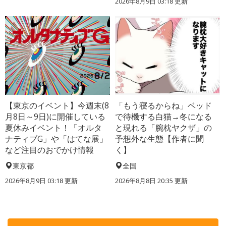
2026年8月9日 03:18
更新
【東京のイベント】今週末(8
「もう寝るからね」ベッド
月8日～9日)に開催している
で待機する白猫→冬になる
夏休みイベント！「オルタ
と現れる「腕枕ヤクザ」の
ナティブG」や「はてな展」
予想外な生態【作者に聞
など注目のおでかけ情報
く】
東京都
全国
2026年8月9日 03:18
更新
2026年8月8日 20:35
更新