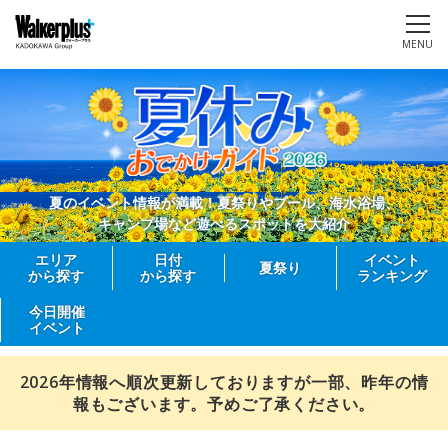
MENU
夏のイベント情報が満載！夏祭りやプール、海水浴場、
キャンプ場など遊べるスポットを大紹介
エリア
日付
イベント
夏祭り
から探す
から探す
ランキング
今日開催
イベント
2026年情報へ順次更新しておりますが一部、昨年の情
報もございます。予めご了承ください。