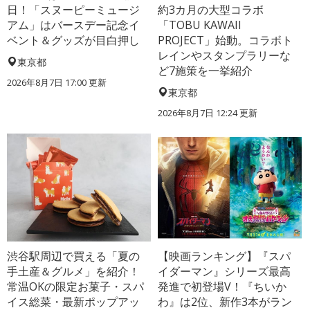
日！「スヌーピーミュージ
約3カ月の大型コラボ
アム」はバースデー記念イ
「TOBU KAWAII
ベント＆グッズが目白押し
PROJECT」始動。コラボト
レインやスタンプラリーな
東京都
ど7施策を一挙紹介
2026年8月7日 17:00
更新
東京都
2026年8月7日 12:24
更新
渋谷駅周辺で買える「夏の
【映画ランキング】『スパ
手土産＆グルメ」を紹介！
イダーマン』シリーズ最高
常温OKの限定お菓子・スパ
発進で初登場V！『ちいか
イス総菜・最新ポップアッ
わ』は2位、新作3本がラン