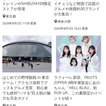
トレインやSHIBUYA109限定
イチョコなど韓国で話題の
ストアが登場
グルメや雑貨約30ブランド
が大集合！
東京都
神奈川県
2026年8月5日 17:00
更新
2026年8月5日 10:23
更新
はじめての野球観戦 in 東京
ラフォーレ原宿、FRUITS
ドーム！アクセス抜群でグ
ZIPPER 4周年展覧会にあの
ッズ＆グルメ充実、初心者
ちゃん「HELL BLAU」初
でも絶対“ハマる”巨人戦の魅
POP UP。この夏限定のイベ
力を完全ガイド
ントが続々
東京都
東京都