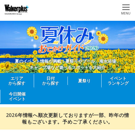
MENU
夏のイベント情報が満載！夏祭りやプール、海水浴場、
キャンプ場など遊べるスポットを大紹介
エリア
日付
イベント
夏祭り
から探す
から探す
ランキング
今日開催
イベント
2026年情報へ順次更新しておりますが一部、昨年の情
報もございます。予めご了承ください。