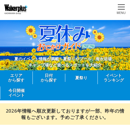
MENU
夏のイベント情報が満載！夏祭りやプール、海水浴場、
キャンプ場など遊べるスポットを大紹介
エリア
日付
イベント
夏祭り
から探す
から探す
ランキング
今日開催
イベント
2026年情報へ順次更新しておりますが一部、昨年の情
報もございます。予めご了承ください。