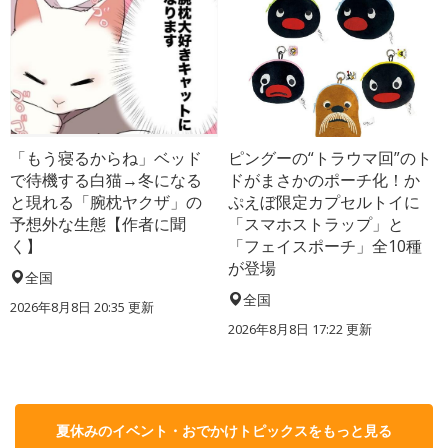
「もう寝るからね」ベッド
ピングーの“トラウマ回”のト
で待機する白猫→冬になる
ドがまさかのポーチ化！か
と現れる「腕枕ヤクザ」の
ぷえぼ限定カプセルトイに
予想外な生態【作者に聞
「スマホストラップ」と
く】
「フェイスポーチ」全10種
が登場
全国
全国
2026年8月8日 20:35
更新
2026年8月8日 17:22
更新
夏休みのイベント・おでかけトピックスをもっと見る