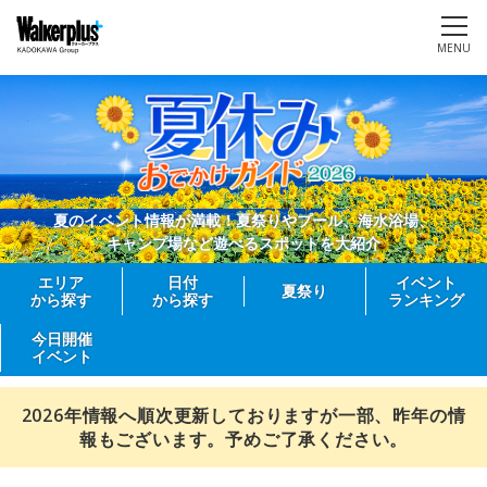
MENU
夏のイベント情報が満載！夏祭りやプール、海水浴場、
キャンプ場など遊べるスポットを大紹介
エリア
日付
イベント
夏祭り
から探す
から探す
ランキング
今日開催
イベント
2026年情報へ順次更新しておりますが一部、昨年の情
報もございます。予めご了承ください。