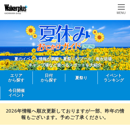
MENU
夏のイベント情報が満載！夏祭りやプール、海水浴場、
キャンプ場など遊べるスポットを大紹介
エリア
日付
イベント
夏祭り
から探す
から探す
ランキング
今日開催
イベント
2026年情報へ順次更新しておりますが一部、昨年の情
報もございます。予めご了承ください。