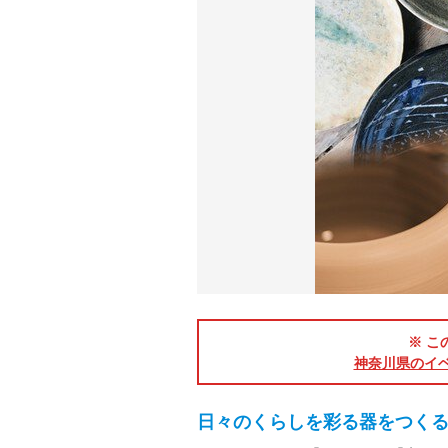
※ こ
神奈川県のイ
日々のくらしを彩る器をつく