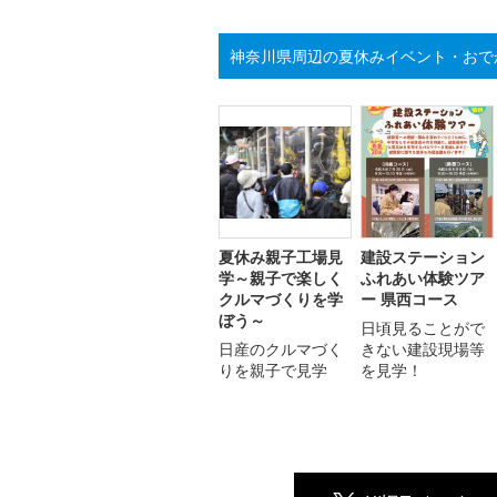
神奈川県周辺の夏休みイベント・おで
夏休み親子工場見
建設ステーション
学～親子で楽しく
ふれあい体験ツア
クルマづくりを学
ー 県西コース
ぼう～
日頃見ることがで
日産のクルマづく
きない建設現場等
りを親子で見学
を見学！