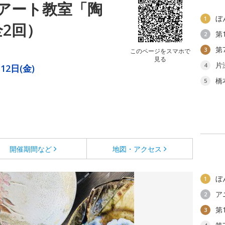
アート教室「陶
ぼ
1
2回）
第
2
第
3
このページをスマホで
見る
片
4
12日(金)
橋
5
開催期間など
地図・アクセス
ぼ
1
ア
2
第
3