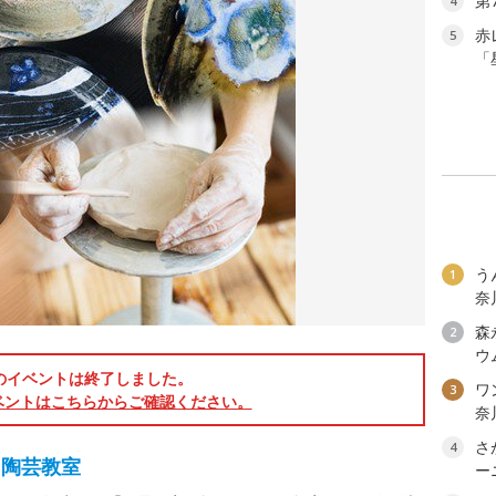
第
4
赤
5
「
う
1
奈
森
2
ウ
のイベントは終了しました。
ワン
3
ベントはこちらからご確認ください。
奈
さ
4
る陶芸教室
ー