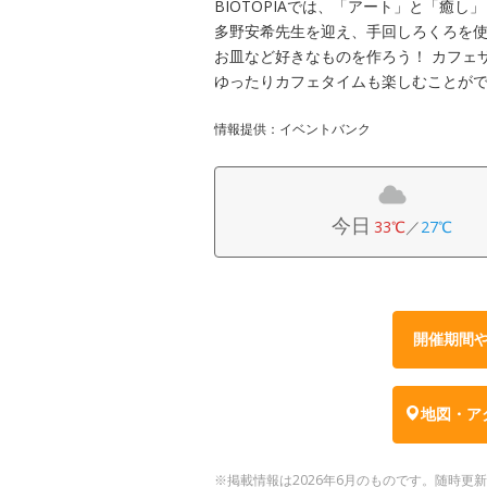
BIOTOPIAでは、「アート」と「癒
多野安希先生を迎え、手回しろくろを使
お皿など好きなものを作ろう！ カフェ
ゆったりカフェタイムも楽しむことが
情報提供：イベントバンク
今日
33℃
／
27℃
開催期間
地図・ア
※掲載情報は2026年6月のものです。随時