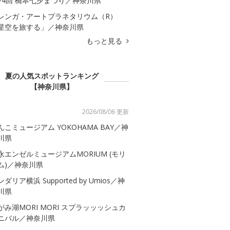
74回 橋本七夕まつり／神奈川県
レンガ・アートプラネタリウム（R）
星空を旅する」／神奈川県
もっと見る
夏の人気スポットランキング
【神奈川県】
2026/08/06 更新
んこミュージアム YOKOHAMA BAY／神
川県
永エンゼルミュージアムMORIUM (モリ
ム)／神奈川県
ダリア横浜 Supported by Umios／神
川県
がみ湖MORI MORI スプラッッッシュカ
ニバル／神奈川県