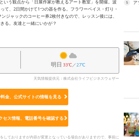
し」という観点から「日展作家が教えるアート教室」を開催。波
ア
5
って、2日間かけて1つの器を作る。フラワーベイス・灯り・
サンジャックのコーヒー券2枚付きなので、レッスン後には、
できる。友達と一緒にいかが？
明日
33℃
／
27℃
天気情報提供元：株式会社ライフビジネスウェザー
や料金、公式サイトの
情報を見る
クセス情報、電話番号を確認する
更新をしておりますが内容が変更となっている場合がありますので、事前に