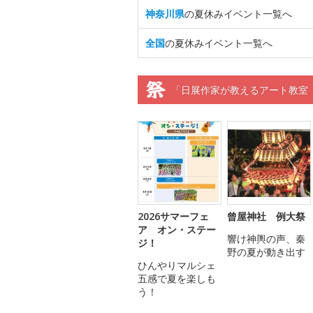
神奈川県
の夏休みイベント一覧へ
全国
の夏休みイベント一覧へ
「日展作家が教えるアート教室
2026サマーフェ
曾屋神社 例大祭
ア オン・ステー
響け神輿の声、秦
ジ！
野の夏が動き出す
ひんやりマルシェ
五感で夏を楽しも
う！