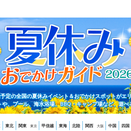
開催予定の全国の夏休みイベント＆おでかけスポットがエ
トや、プール、海水浴場、BBQ・キャンプ場など、遊べ
道
東北
関東
甲信越
東海
北陸
関西
中国
四国
東京
大阪