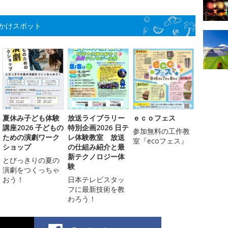
かけスポット
夏休み子ども体験
放送ライブラリー
ｅｃｏフェス
講座2026 子どもの
特別企画2026 日テ
参加無料の工作教
ための演劇ワーク
レ体験教室 放送
室『ecoフェス』
ショップ
の仕組み紹介と最
新テクノロジー体
とびっきりの夏の
験
演劇をつくっちゃ
おう！
日本テレビスタッ
フに最新技術を教
わろう！