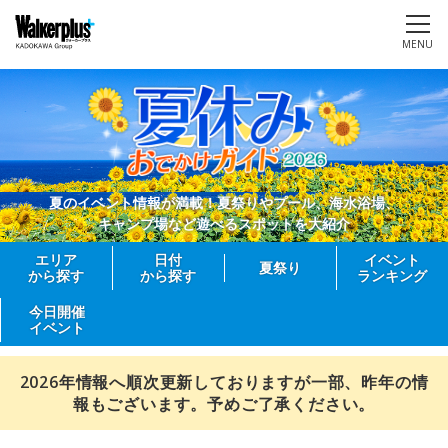
MENU
夏のイベント情報が満載！夏祭りやプール、海水浴場、
キャンプ場など遊べるスポットを大紹介
エリア
日付
イベント
夏祭り
から探す
から探す
ランキング
今日開催
イベント
2026年情報へ順次更新しておりますが一部、昨年の情
報もございます。予めご了承ください。