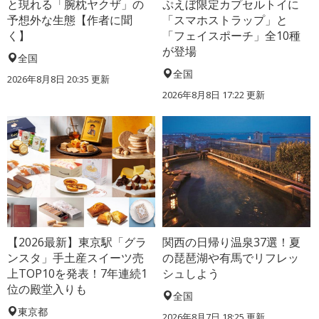
と現れる「腕枕ヤクザ」の
ぷえぼ限定カプセルトイに
予想外な生態【作者に聞
「スマホストラップ」と
く】
「フェイスポーチ」全10種
が登場
全国
全国
2026年8月8日 20:35
更新
2026年8月8日 17:22
更新
【2026最新】東京駅「グラ
関西の日帰り温泉37選！夏
ンスタ」手土産スイーツ売
の琵琶湖や有馬でリフレッ
上TOP10を発表！7年連続1
シュしよう
位の殿堂入りも
全国
東京都
2026年8月7日 18:25
更新