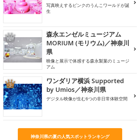
写真映えするピンクのうんこワールドが誕
生
森永エンゼルミュージアム
2
MORIUM (モリウム)／神奈川
県
映像と展示で体感する森永製菓のミュージ
アム
ワンダリア横浜 Supported
3
by Umios／神奈川県
デジタル映像が生む6つの非日常体験空間
神奈川県の夏の人気スポットランキング