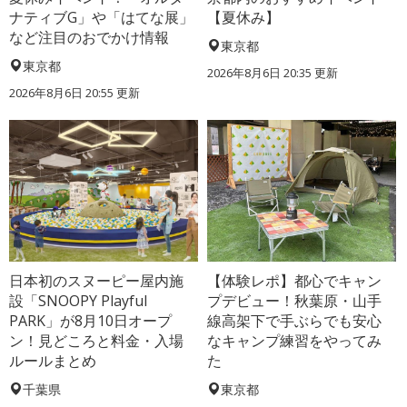
ナティブG」や「はてな展」
【夏休み】
など注目のおでかけ情報
東京都
東京都
2026年8月6日 20:35
更新
2026年8月6日 20:55
更新
日本初のスヌーピー屋内施
【体験レポ】都心でキャン
設「SNOOPY Playful
プデビュー！秋葉原・山手
PARK」が8月10日オープ
線高架下で手ぶらでも安心
ン！見どころと料金・入場
なキャンプ練習をやってみ
ルールまとめ
た
千葉県
東京都