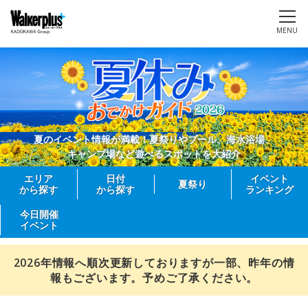
MENU
夏のイベント情報が満載！夏祭りやプール、海水浴場、
キャンプ場など遊べるスポットを大紹介
エリア
日付
イベント
夏祭り
から探す
から探す
ランキング
今日開催
イベント
2026年情報へ順次更新しておりますが一部、昨年の情
報もございます。予めご了承ください。