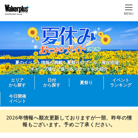
MENU
夏のイベント情報が満載！夏祭りやプール、海水浴場、
キャンプ場など遊べるスポットを大紹介
エリア
日付
イベント
夏祭り
から探す
から探す
ランキング
今日開催
イベント
2026年情報へ順次更新しておりますが一部、昨年の情
報もございます。予めご了承ください。