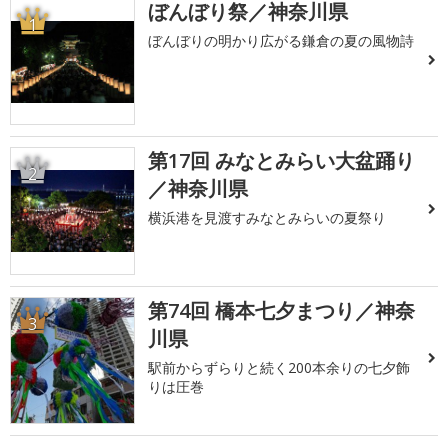
ぼんぼり祭／神奈川県
1
ぼんぼりの明かり広がる鎌倉の夏の風物詩
第17回 みなとみらい大盆踊り
2
／神奈川県
横浜港を見渡すみなとみらいの夏祭り
第74回 橋本七夕まつり／神奈
3
川県
駅前からずらりと続く200本余りの七夕飾
りは圧巻