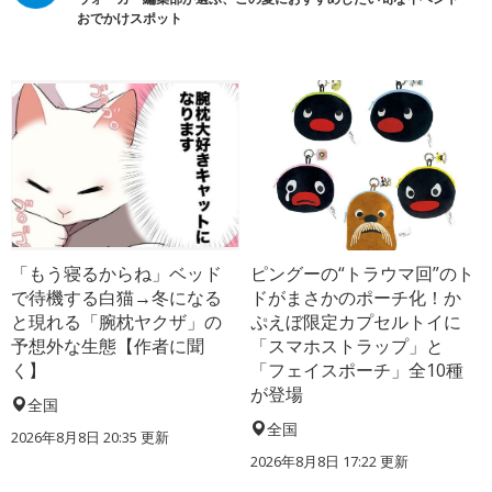
おでかけスポット
「もう寝るからね」ベッド
ピングーの“トラウマ回”のト
で待機する白猫→冬になる
ドがまさかのポーチ化！か
と現れる「腕枕ヤクザ」の
ぷえぼ限定カプセルトイに
予想外な生態【作者に聞
「スマホストラップ」と
く】
「フェイスポーチ」全10種
が登場
全国
全国
2026年8月8日 20:35
更新
2026年8月8日 17:22
更新