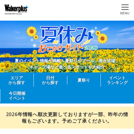
MENU
夏のイベント情報が満載！夏祭りやプール、海水浴場、
キャンプ場など遊べるスポットを大紹介
エリア
日付
イベント
夏祭り
から探す
から探す
ランキング
今日開催
イベント
2026年情報へ順次更新しておりますが一部、昨年の情
報もございます。予めご了承ください。