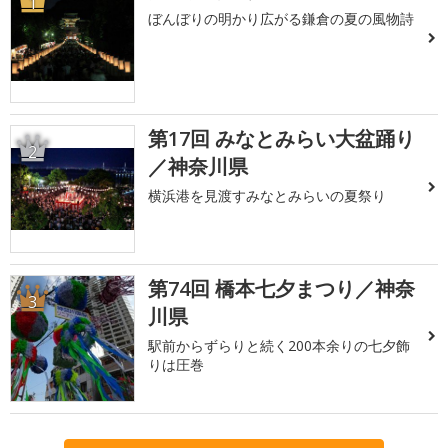
1
ぼんぼりの明かり広がる鎌倉の夏の風物詩
第17回 みなとみらい大盆踊り
2
／神奈川県
横浜港を見渡すみなとみらいの夏祭り
第74回 橋本七夕まつり／神奈
3
川県
駅前からずらりと続く200本余りの七夕飾
りは圧巻