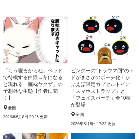
「もう寝るからね」ベッド
ピングーの“トラウマ回”のト
で待機する白猫→冬になる
ドがまさかのポーチ化！か
と現れる「腕枕ヤクザ」の
ぷえぼ限定カプセルトイに
予想外な生態【作者に聞
「スマホストラップ」と
く】
「フェイスポーチ」全10種
が登場
全国
全国
2026年8月8日 20:35
更新
2026年8月8日 17:22
更新