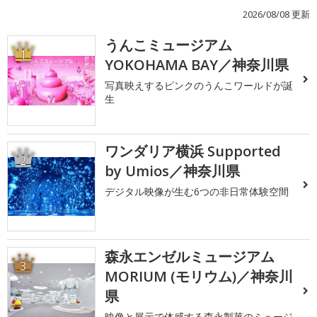
2026/08/08 更新
うんこミュージアム
1
YOKOHAMA BAY／神奈川県
写真映えするピンクのうんこワールドが誕
生
ワンダリア横浜 Supported
2
by Umios／神奈川県
デジタル映像が生む6つの非日常体験空間
森永エンゼルミュージアム
3
MORIUM (モリウム)／神奈川
県
映像と展示で体感する森永製菓のミュージ