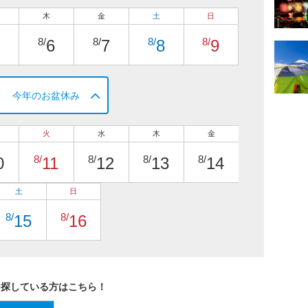
木
金
土
日
8/
8/
8/
8/
6
7
8
9
今年のお盆休み
火
水
木
金
8/
8/
8/
8/
0
11
12
13
14
土
日
8/
8/
15
16
を探している方はこちら！