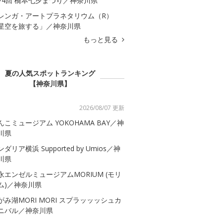
74回 橋本七夕まつり／神奈川県
レンガ・アートプラネタリウム（R）
星空を旅する」／神奈川県
もっと見る
夏の人気スポットランキング
【神奈川県】
2026/08/07 更新
んこミュージアム YOKOHAMA BAY／神
川県
ダリア横浜 Supported by Umios／神
川県
永エンゼルミュージアムMORIUM (モリ
ム)／神奈川県
がみ湖MORI MORI スプラッッッシュカ
ニバル／神奈川県