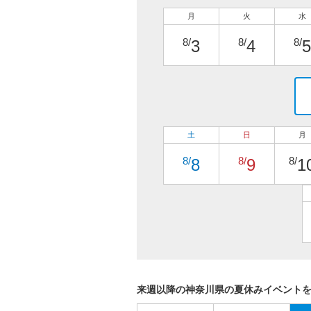
月
火
水
8/
8/
8/
3
4
5
土
日
月
8/
8/
8/
8
9
1
来週以降の神奈川県の夏休みイベント