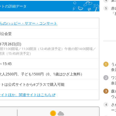
第
4
ートの詳細データ
赤
5
「
からのハッピー・サマー・コンサート
川公会堂
年7月26日(日)
部11:00開場／11:30開演（12:45終演予定）午後の部14:00開場／
0開演（15:45終演予定）
～15:45
う
1
奈
大人2500円、子ども1500円（0、1歳はひざ上無料）
ワン
2
奈
ットは公式サイトからeプラスで購入可能
森
3
サイトほか、関連サイトはこちら
ウ
さ
4
ー