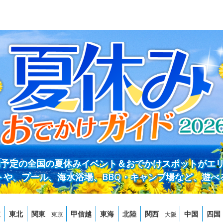
開催予定の全国の夏休みイベント＆おでかけスポットがエ
トや、プール、海水浴場、BBQ・キャンプ場など、遊べ
道
東北
関東
甲信越
東海
北陸
関西
中国
四国
東京
大阪