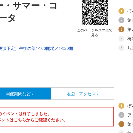
ー・サマー・コ
ぼ
1
ータ
第
2
第
3
このページをスマホで
見る
橋
4
片
5終演予定）午後の部14:00開場／14:30開
5
開催期間など
地図・アクセス
ぼ
1
のイベントは終了しました。
ア
2
ベントはこちらからご確認ください。
第
3