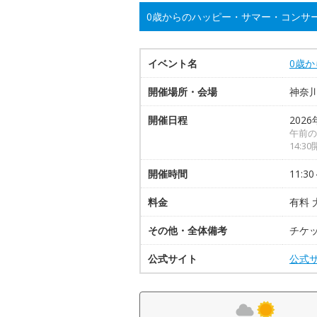
0歳からのハッピー・サマー・コンサ
イベント名
0歳
開催場所・会場
神奈
開催日程
2026
午前の
14:3
開催時間
11:30
料金
有料 
その他・全体備考
チケ
公式サイト
公式