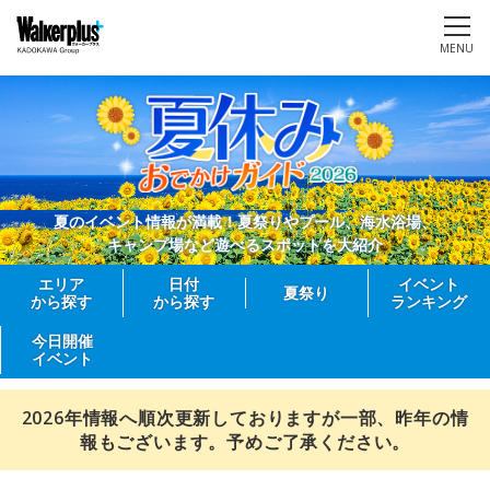
MENU
夏のイベント情報が満載！夏祭りやプール、海水浴場、
キャンプ場など遊べるスポットを大紹介
エリア
日付
イベント
夏祭り
から探す
から探す
ランキング
今日開催
イベント
2026年情報へ順次更新しておりますが一部、昨年の情
報もございます。予めご了承ください。