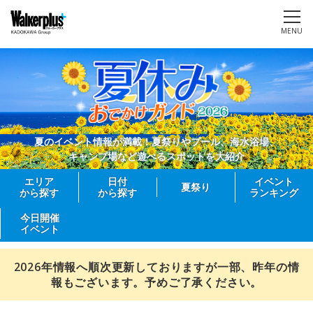
MENU
夏のイベント情報が満載！夏祭りやプール、海水浴場、
キャンプ場など遊べるスポットを大紹介
エリア
日付
イベント
夏祭り
から探す
から探す
ランキング
今日開催
イベント
2026年情報へ順次更新しておりますが一部、昨年の情
報もございます。予めご了承ください。