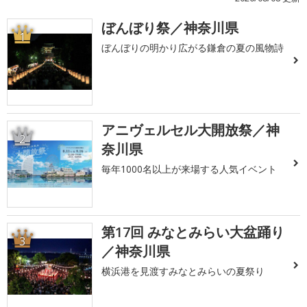
ぼんぼり祭／神奈川県
1
ぼんぼりの明かり広がる鎌倉の夏の風物詩
アニヴェルセル大開放祭／神
2
奈川県
毎年1000名以上が来場する人気イベント
第17回 みなとみらい大盆踊り
3
／神奈川県
横浜港を見渡すみなとみらいの夏祭り