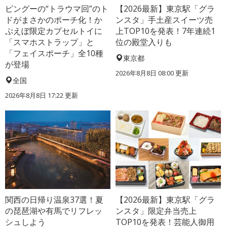
ピングーの“トラウマ回”のト
【2026最新】東京駅「グラ
ドがまさかのポーチ化！か
ンスタ」手土産スイーツ売
ぷえぼ限定カプセルトイに
上TOP10を発表！7年連続1
「スマホストラップ」と
位の殿堂入りも
「フェイスポーチ」全10種
東京都
が登場
2026年8月8日 08:00
更新
全国
2026年8月8日 17:22
更新
関西の日帰り温泉37選！夏
【2026最新】東京駅「グラ
の琵琶湖や有馬でリフレッ
ンスタ」限定弁当売上
シュしよう
TOP10を発表！芸能人御用