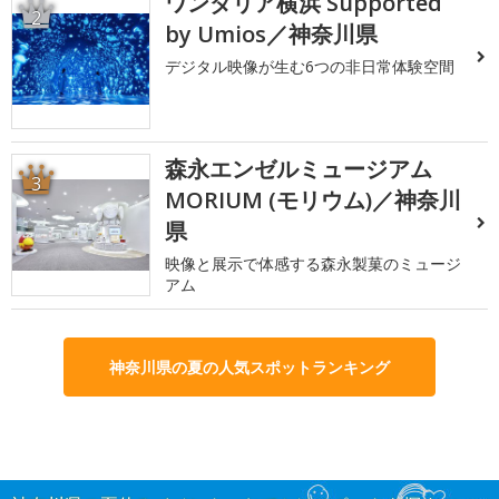
ワンダリア横浜 Supported
2
by Umios／神奈川県
デジタル映像が生む6つの非日常体験空間
森永エンゼルミュージアム
3
MORIUM (モリウム)／神奈川
県
映像と展示で体感する森永製菓のミュージ
アム
神奈川県の夏の人気スポットランキング