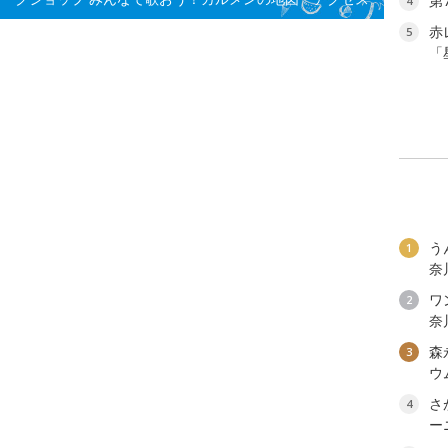
第
4
赤
5
「
う
1
奈
ワン
2
奈
森
3
ウ
さ
4
ー