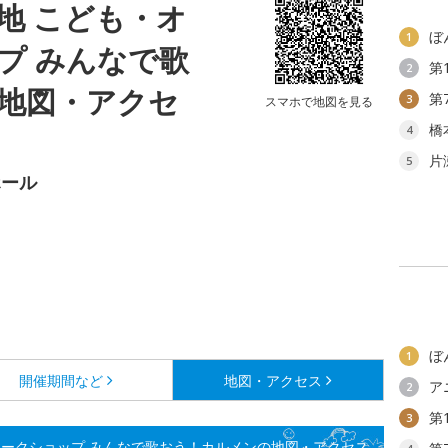
地 こども・オ
ぼ
1
プ みんなで歌
第
2
地図・アクセ
第
3
スマホで地図を見る
橋
4
片
5
ホール
ぼ
1
開催期間など
地図・アクセス
ア
2
第
3
ワークショップ みんなで歌おう！カルメンの地図・アクセス