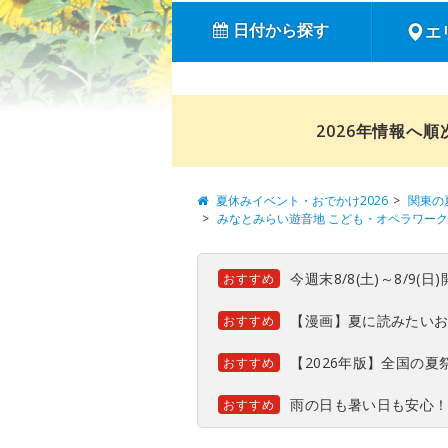
日付から探す
エ
2026年情報へ
夏休みイベント・おでかけ2026
関東の
みなとみらい遊音地 こども・オペラワーク
今週末8/8(土)～8/9
おすすめ
【漫画】夏に読みたい
おすすめ
【2026年版】全国の
おすすめ
雨の日も暑い日も安心
おすすめ