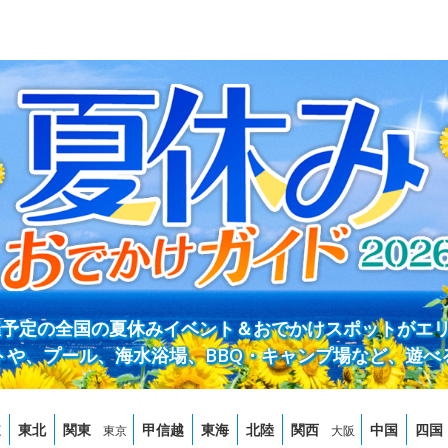
開催予定の全国の夏休みイベント＆おでかけスポットがエ
トや、プール、海水浴場、BBQ・キャンプ場など、遊べ
道
東北
関東
甲信越
東海
北陸
関西
中国
四国
東京
大阪