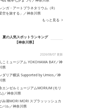
74回 橋本七夕まつり／神奈川県
レンガ・アートプラネタリウム（R）
星空を旅する」／神奈川県
もっと見る
夏の人気スポットランキング
【神奈川県】
2026/08/07 更新
んこミュージアム YOKOHAMA BAY／神
川県
ダリア横浜 Supported by Umios／神
川県
永エンゼルミュージアムMORIUM (モリ
ム)／神奈川県
がみ湖MORI MORI スプラッッッシュカ
ニバル／神奈川県