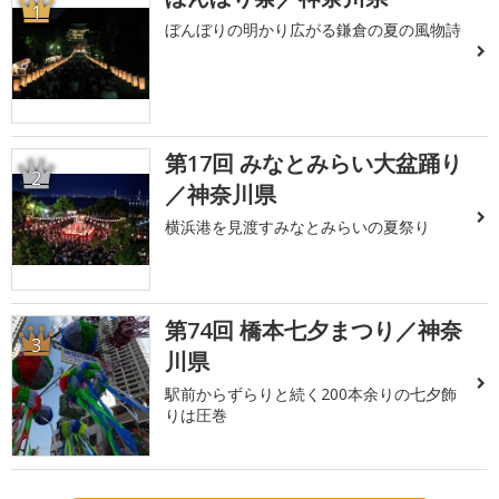
1
ぼんぼりの明かり広がる鎌倉の夏の風物詩
第17回 みなとみらい大盆踊り
2
／神奈川県
横浜港を見渡すみなとみらいの夏祭り
第74回 橋本七夕まつり／神奈
3
川県
駅前からずらりと続く200本余りの七夕飾
りは圧巻