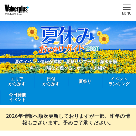
MENU
夏のイベント情報が満載！夏祭りやプール、海水浴場、
キャンプ場など遊べるスポットを大紹介
エリア
日付
イベント
夏祭り
から探す
から探す
ランキング
今日開催
イベント
2026年情報へ順次更新しておりますが一部、昨年の情
報もございます。予めご了承ください。