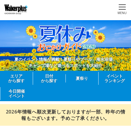
MENU
夏のイベント情報が満載！夏祭りやプール、海水浴場、
キャンプ場など遊べるスポットを大紹介
エリア
日付
イベント
夏祭り
から探す
から探す
ランキング
今日開催
イベント
2026年情報へ順次更新しておりますが一部、昨年の情
報もございます。予めご了承ください。