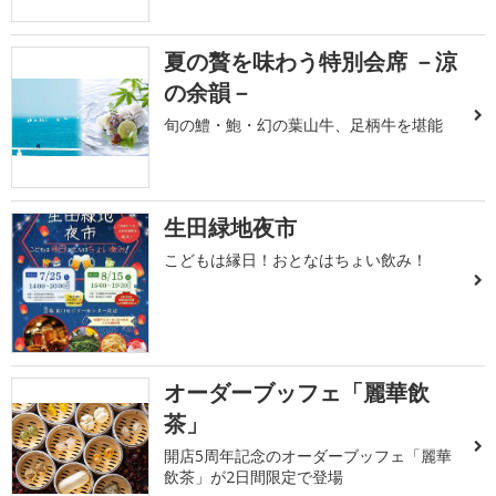
夏の贅を味わう特別会席 －涼
の余韻－
旬の鱧・鮑・幻の葉山牛、足柄牛を堪能
生田緑地夜市
こどもは縁日！おとなはちょい飲み！
オーダーブッフェ「麗華飲
茶」
開店5周年記念のオーダーブッフェ「麗華
飲茶」が2日間限定で登場