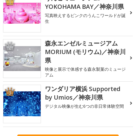
1
YOKOHAMA BAY／神奈川県
写真映えするピンクのうんこワールドが誕
生
森永エンゼルミュージアム
2
MORIUM (モリウム)／神奈川
県
映像と展示で体感する森永製菓のミュージ
アム
ワンダリア横浜 Supported
3
by Umios／神奈川県
デジタル映像が生む6つの非日常体験空間