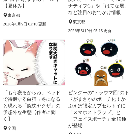
【夏休み】
ナティブG」や「はてな展」
など注目のおでかけ情報
東京都
東京都
2026年8月9日 03:18
更新
2026年8月9日 03:18
更新
「もう寝るからね」ベッド
ピングーの“トラウマ回”のト
で待機する白猫→冬になる
ドがまさかのポーチ化！か
と現れる「腕枕ヤクザ」の
ぷえぼ限定カプセルトイに
予想外な生態【作者に聞
「スマホストラップ」と
く】
「フェイスポーチ」全10種
が登場
全国