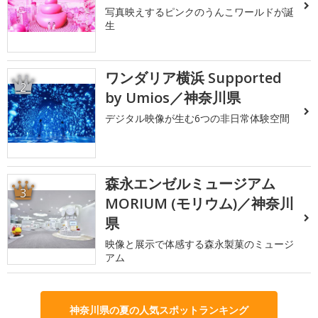
写真映えするピンクのうんこワールドが誕
生
ワンダリア横浜 Supported
2
by Umios／神奈川県
デジタル映像が生む6つの非日常体験空間
森永エンゼルミュージアム
3
MORIUM (モリウム)／神奈川
県
映像と展示で体感する森永製菓のミュージ
アム
神奈川県の夏の人気スポットランキング