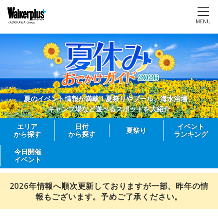
MENU
夏のイベント情報が満載！夏祭りやプール、海水浴場、
キャンプ場など遊べるスポットを大紹介
エリア
日付
イベント
夏祭り
から探す
から探す
ランキング
今日開催
イベント
2026年情報へ順次更新しておりますが一部、昨年の情
報もございます。予めご了承ください。