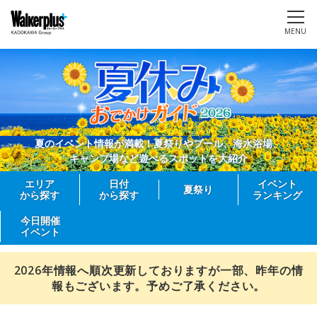
MENU
夏のイベント情報が満載！夏祭りやプール、海水浴場、
キャンプ場など遊べるスポットを大紹介
エリア
日付
イベント
夏祭り
から探す
から探す
ランキング
今日開催
イベント
2026年情報へ順次更新しておりますが一部、昨年の情
報もございます。予めご了承ください。