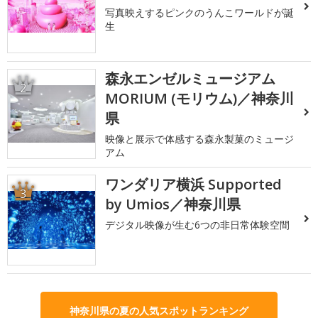
写真映えするピンクのうんこワールドが誕
生
森永エンゼルミュージアム
2
MORIUM (モリウム)／神奈川
県
映像と展示で体感する森永製菓のミュージ
アム
ワンダリア横浜 Supported
3
by Umios／神奈川県
デジタル映像が生む6つの非日常体験空間
神奈川県の夏の人気スポットランキング