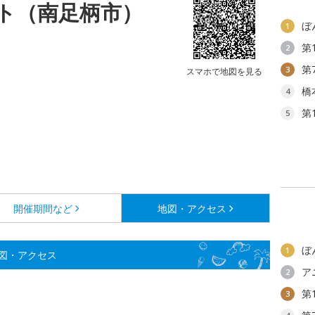
ト（南足柄市）
ぼ
1
第
2
第
3
スマホで地図を見る
橋
4
第
5
開催期間など
地図・アクセス
ぼ
1
図・アクセス
ア
2
第
3