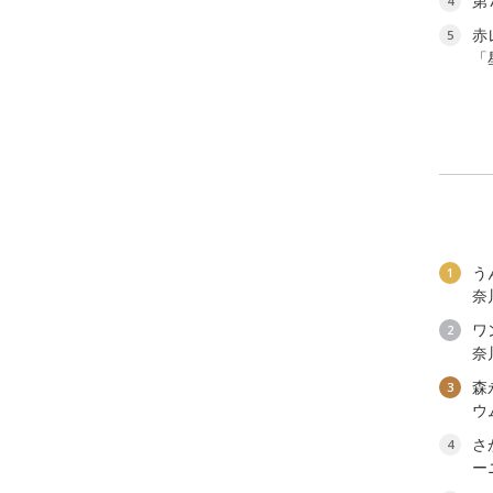
第
4
赤
5
「
う
1
奈
ワン
2
奈
森
3
ウ
さ
4
ー