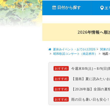
日付から探す
エ
2026年情報へ
夏休みイベント・おでかけ2026
関東の
昭和歌謡コンサート（南足柄市）
地図
今週末8/8(土)～8/9
おすすめ
【漫画】夏に読みたい
おすすめ
【2026年版】全国の
おすすめ
雨の日も暑い日も安心
おすすめ