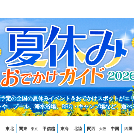
開催予定の全国の夏休みイベント＆おでかけスポットがエ
トや、プール、海水浴場、BBQ・キャンプ場など、遊べ
道
東北
関東
甲信越
東海
北陸
関西
中国
四国
東京
大阪