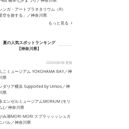
74回 橋本七夕まつり／神奈川県
レンガ・アートプラネタリウム（R）
星空を旅する」／神奈川県
もっと見る
夏の人気スポットランキング
【神奈川県】
2026/08/08 更新
んこミュージアム YOKOHAMA BAY／神
川県
ダリア横浜 Supported by Umios／神
川県
永エンゼルミュージアムMORIUM (モリ
ム)／神奈川県
がみ湖MORI MORI スプラッッッシュカ
ニバル／神奈川県