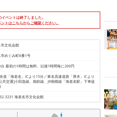
のイベントは終了しました。
ベントはこちらからご確認ください。
名市文化会館
市めぐみ町6番1号
00台 最初の1時間は無料、以後1時間毎に200円
圏央道「海老名」ICより15分／東名高速道路「厚木」ICより
[公共交通]小田急線、相鉄線、JR相模線「海老名駅」下車徒
分
-232-3231 海老名市文化会館