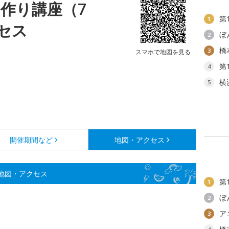
わ作り講座（7
第
1
セス
ぼ
2
橋
3
スマホで地図を見る
第
4
横
5
開催期間など
地図・アクセス
地図・アクセス
第
1
ぼ
2
ア
3