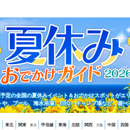
開催予定の全国の夏休みイベント＆おでかけスポットがエ
トや、プール、海水浴場、BBQ・キャンプ場など、遊べ
道
東北
関東
甲信越
東海
北陸
関西
中国
四国
東京
大阪