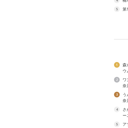
橋
4
第
5
森
1
ウ
ワン
2
奈
う
3
奈
さ
4
ー
ア
5