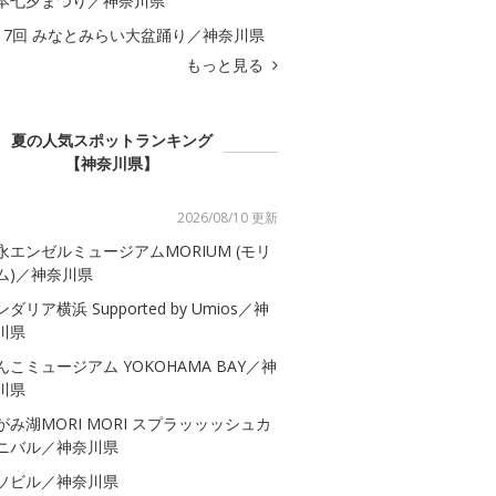
本七夕まつり／神奈川県
17回 みなとみらい大盆踊り／神奈川県
もっと見る
夏の人気スポットランキング
【神奈川県】
2026/08/10 更新
永エンゼルミュージアムMORIUM (モリ
ム)／神奈川県
ダリア横浜 Supported by Umios／神
川県
んこミュージアム YOKOHAMA BAY／神
川県
がみ湖MORI MORI スプラッッッシュカ
ニバル／神奈川県
ソビル／神奈川県