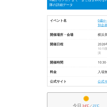
隊の詳細データ
イベント名
0歳
別企
開催場所・会場
横浜
開催日程
2026
10:1
演
開催時間
10:30
料金
入場
公式サイト
公式
今日
34℃
／
25℃