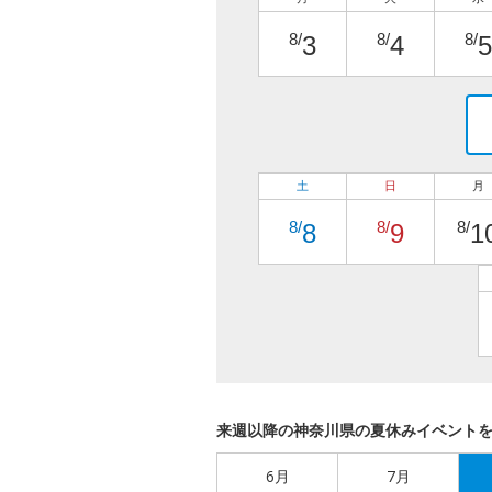
8/
8/
8/
3
4
5
土
日
月
8/
8/
8/
8
9
1
来週以降の神奈川県の夏休みイベント
6月
7月