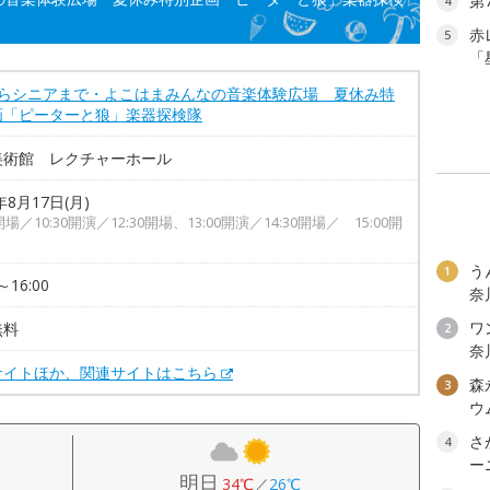
第
4
赤
5
「
からシニアまで・よこはまみんなの音楽体験広場 夏休み特
画「ピーターと狼」楽器探検隊
美術館 レクチャーホール
年8月17日(月)
5開場／10:30開演／12:30開場、13:00開演／14:30開場／ 15:00開
う
1
～16:00
奈
ワン
無料
2
奈
サイトほか、関連サイトはこちら
森
3
ウ
さ
4
ー
明日
34℃
／
26℃