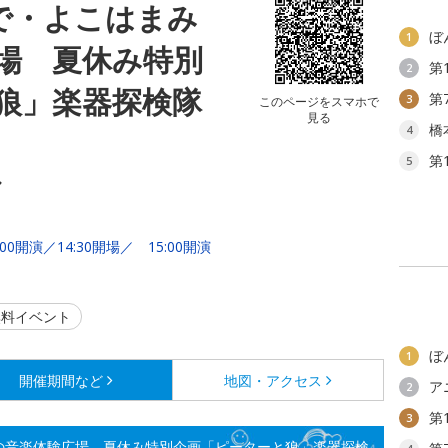
で・よこはまみ
ぼ
1
場 夏休み特別
第
2
狼」楽器探検隊
第
3
このページをスマホで
見る
橋
4
第
5
ル
:00開演／14:30開場／ 15:00開演
料イベント
ぼ
1
開催期間など
地図・アクセス
ア
2
第
3
の音楽体験広場 夏休み特別企画「ピーターと狼」楽器探検