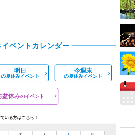
みイベントカレンダー
明日
今週末
の
夏休みイベント
の
夏休みイベント
お盆休み
の
イベント
している方はこちら！
木
金
土
日