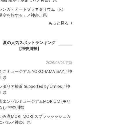
74回 橋本七夕まつり／神奈川県
レンガ・アートプラネタリウム（R）
星空を旅する」／神奈川県
もっと見る
夏の人気スポットランキング
【神奈川県】
2026/08/08 更新
んこミュージアム YOKOHAMA BAY／神
川県
ダリア横浜 Supported by Umios／神
川県
永エンゼルミュージアムMORIUM (モリ
ム)／神奈川県
がみ湖MORI MORI スプラッッッシュカ
ニバル／神奈川県