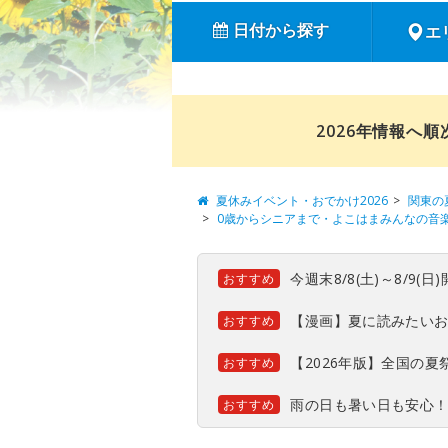
日付から探す
エ
2026年情報へ
夏休みイベント・おでかけ2026
関東の
0歳からシニアまで・よこはまみんなの音
今週末8/8(土)～8/9
おすすめ
【漫画】夏に読みたい
おすすめ
【2026年版】全国の
おすすめ
雨の日も暑い日も安心
おすすめ