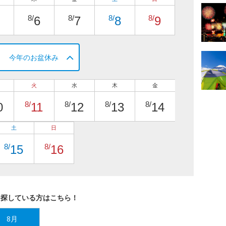
8/
8/
8/
8/
6
7
8
9
今年のお盆休み
火
水
木
金
8/
8/
8/
8/
0
11
12
13
14
土
日
8/
8/
15
16
を探している方はこちら！
8月