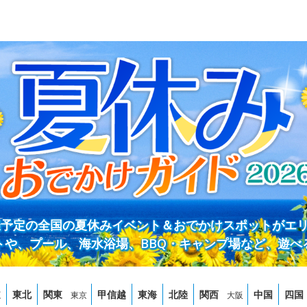
開催予定の全国の夏休みイベント＆おでかけスポットがエ
トや、プール、海水浴場、BBQ・キャンプ場など、遊べ
道
東北
関東
甲信越
東海
北陸
関西
中国
四国
東京
大阪