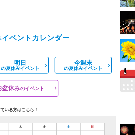
みイベントカレンダー
明日
今週末
の
夏休みイベント
の
夏休みイベント
お盆休み
の
イベント
している方はこちら！
木
金
土
日