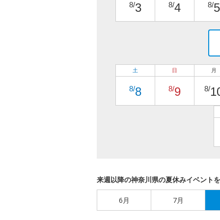
8/
8/
8/
3
4
5
土
日
月
8/
8/
8/
8
9
1
来週以降の神奈川県の夏休みイベント
6月
7月