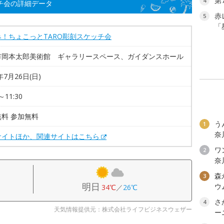
第
4
チ会の詳細データ
赤
5
「
み！ちょこっとTARO彫刻スケッチ会
市岡本太郎美術館 ギャラリースペース、ガイダンスホール
年7月26日(日)
～11:30
料 参加無料
う
1
奈
サイトほか、関連サイトはこちら
ワン
2
奈
森
3
明日
ウ
34℃
／
26℃
さ
4
天気情報提供元：株式会社ライフビジネスウェザー
ー