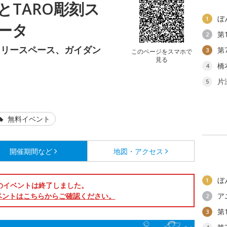
とTARO彫刻ス
ぼ
1
ータ
第
2
ラリースペース、ガイダン
第
3
このページをスマホで
見る
橋
4
片
5
無料イベント
開催期間など
地図・アクセス
ぼ
1
のイベントは終了しました。
ベントはこちらからご確認ください。
ア
2
第
3