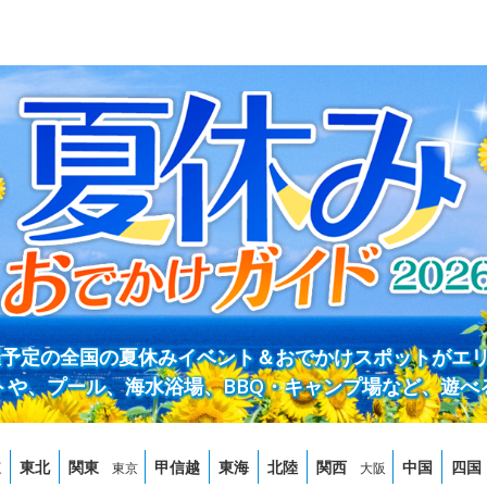
開催予定の全国の夏休みイベント＆おでかけスポットがエ
トや、プール、海水浴場、BBQ・キャンプ場など、遊べ
道
東北
関東
甲信越
東海
北陸
関西
中国
四国
東京
大阪