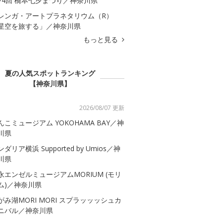
74回 橋本七夕まつり／神奈川県
レンガ・アートプラネタリウム（R）
星空を旅する」／神奈川県
もっと見る
夏の人気スポットランキング
【神奈川県】
2026/08/07 更新
んこミュージアム YOKOHAMA BAY／神
川県
ダリア横浜 Supported by Umios／神
川県
永エンゼルミュージアムMORIUM (モリ
ム)／神奈川県
がみ湖MORI MORI スプラッッッシュカ
ニバル／神奈川県