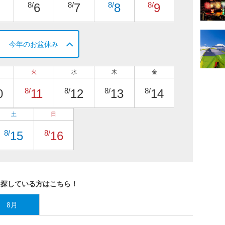
8/
8/
8/
8/
6
7
8
9
今年のお盆休み
火
水
木
金
8/
8/
8/
8/
0
11
12
13
14
土
日
8/
8/
15
16
を探している方はこちら！
8月