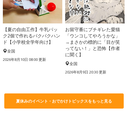
【夏の自由工作】牛乳パッ
お留守番にブチギレた愛猫
ク2個で作れるパクパクハン
「ウンコしてやろうかな」
ド【小学校全学年向け】
→まさかの標的に「目が笑
ってない！」と恐怖【作者
全国
に聞く】
2026年8月10日 08:00
更新
全国
2026年8月9日 20:30
更新
夏休みのイベント・おでかけトピックスをもっと見る