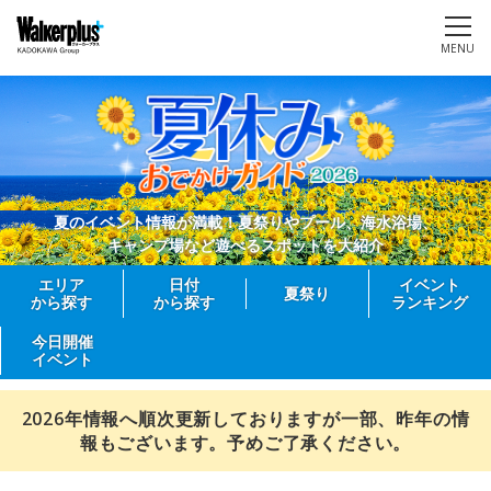
MENU
夏のイベント情報が満載！夏祭りやプール、海水浴場、
キャンプ場など遊べるスポットを大紹介
エリア
日付
イベント
夏祭り
から探す
から探す
ランキング
今日開催
イベント
2026年情報へ順次更新しておりますが一部、昨年の情
報もございます。予めご了承ください。