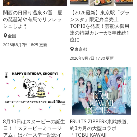
関西の日帰り温泉37選！夏
【2026最新】東京駅「グラ
の琵琶湖や有馬でリフレッ
ンスタ」限定弁当売上
シュしよう
TOP10を発表！芸能人御用
達の特製カレーが3年連続1
全国
位に
2026年8月7日 18:25
更新
東京都
2026年8月7日 17:30
更新
8月10日はスヌーピーの誕生
FRUITS ZIPPER×東武鉄道、
日！「スヌーピーミュージ
約3カ月の大型コラボ
アム」はバースデー記念イ
「TOBU KAWAII