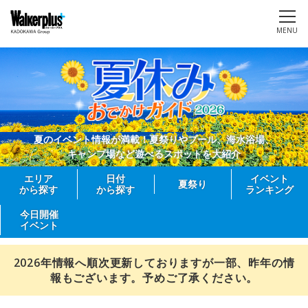
MENU
夏のイベント情報が満載！夏祭りやプール、海水浴場、
キャンプ場など遊べるスポットを大紹介
エリア
日付
イベント
夏祭り
から探す
から探す
ランキング
今日開催
イベント
2026年情報へ順次更新しておりますが一部、昨年の情
報もございます。予めご了承ください。