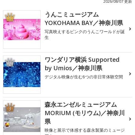
2026/08/07 更新
うんこミュージアム
1
YOKOHAMA BAY／神奈川県
写真映えするピンクのうんこワールドが誕
生
ワンダリア横浜 Supported
2
by Umios／神奈川県
デジタル映像が生む6つの非日常体験空間
森永エンゼルミュージアム
3
MORIUM (モリウム)／神奈川
県
映像と展示で体感する森永製菓のミュージ