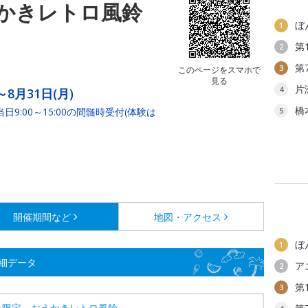
かきレトロ風鈴
ぼ
1
第
2
第
3
このページをスマホで
見る
片
4
～8月31日(月)
橋
当日9:00～15:00の間髄時受付(体験は
5
開催期間など
地図・アクセス
ぼ
1
細データ
ア
2
第
3
み限定 おえかきレトロ風鈴