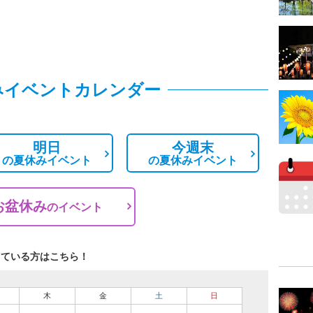
みイベントカレンダー
明日
今週末
の
夏休みイベント
の
夏休みイベント
お盆休み
の
イベント
している方はこちら！
木
金
土
日