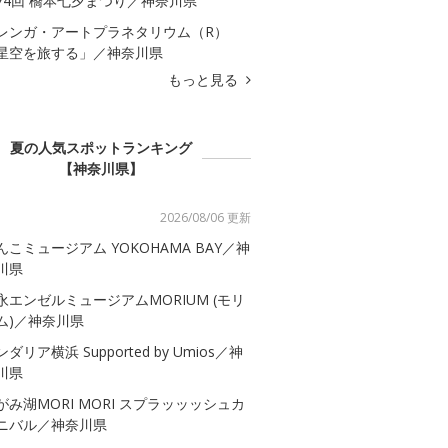
74回 橋本七夕まつり／神奈川県
レンガ・アートプラネタリウム（R）
星空を旅する」／神奈川県
もっと見る
夏の人気スポットランキング
【神奈川県】
2026/08/06 更新
んこミュージアム YOKOHAMA BAY／神
川県
永エンゼルミュージアムMORIUM (モリ
ム)／神奈川県
ダリア横浜 Supported by Umios／神
川県
がみ湖MORI MORI スプラッッッシュカ
ニバル／神奈川県