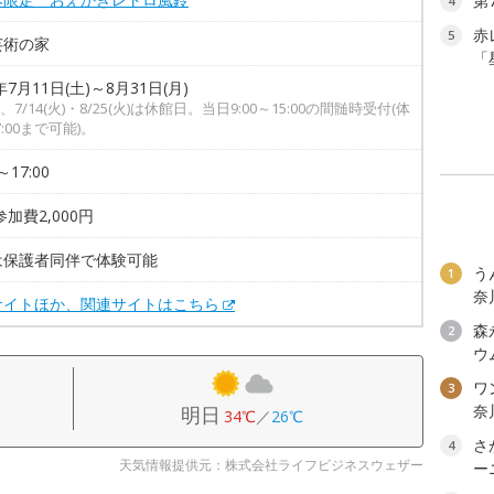
第
4
赤
5
芸術の家
「
年7月11日(土)～8月31日(月)
7/14(火)・8/25(火)は休館日。当日9:00～15:00の間髄時受付(体
:00まで可能)。
～17:00
参加費2,000円
は保護者同伴で体験可能
う
1
奈
サイトほか、関連サイトはこちら
森
2
ウ
ワン
3
奈
明日
34℃
／
26℃
さ
4
天気情報提供元：株式会社ライフビジネスウェザー
ー