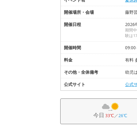
開催場所・会場
藤野
開催日程
2026
期間中、
験は17
開催時間
09:00
料金
有料 
その他・全体備考
幼児
公式サイト
公式
今日
33℃
／
26℃