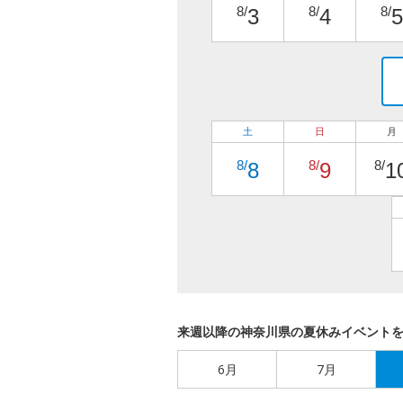
8/
8/
8/
3
4
5
土
日
月
8/
8/
8/
8
9
1
来週以降の神奈川県の夏休みイベント
6月
7月