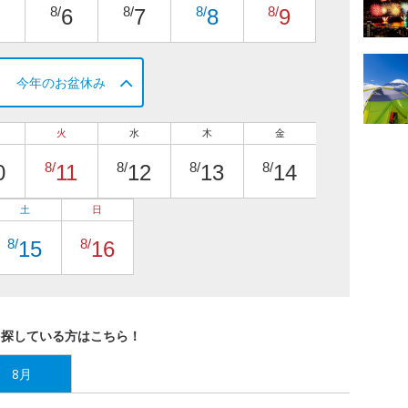
8/
8/
8/
8/
6
7
8
9
今年のお盆休み
火
水
木
金
8/
8/
8/
8/
0
11
12
13
14
土
日
8/
8/
15
16
を探している方はこちら！
8月