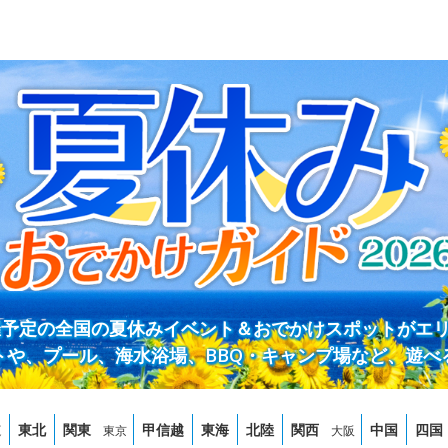
開催予定の全国の夏休みイベント＆おでかけスポットがエ
トや、プール、海水浴場、BBQ・キャンプ場など、遊べ
道
東北
関東
甲信越
東海
北陸
関西
中国
四国
東京
大阪