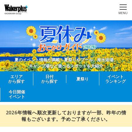
MENU
夏のイベント情報が満載！夏祭りやプール、海水浴場、
キャンプ場など遊べるスポットを大紹介
エリア
日付
イベント
夏祭り
から探す
から探す
ランキング
今日開催
イベント
2026年情報へ順次更新しておりますが一部、昨年の情
報もございます。予めご了承ください。