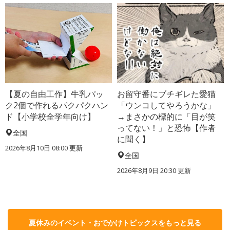
【夏の自由工作】牛乳パッ
お留守番にブチギレた愛猫
ク2個で作れるパクパクハン
「ウンコしてやろうかな」
ド【小学校全学年向け】
→まさかの標的に「目が笑
ってない！」と恐怖【作者
全国
に聞く】
2026年8月10日 08:00
更新
全国
2026年8月9日 20:30
更新
夏休みのイベント・おでかけトピックスをもっと見る