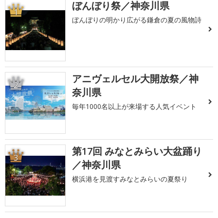
ぼんぼり祭／神奈川県
1
ぼんぼりの明かり広がる鎌倉の夏の風物詩
アニヴェルセル大開放祭／神
2
奈川県
毎年1000名以上が来場する人気イベント
第17回 みなとみらい大盆踊り
3
／神奈川県
横浜港を見渡すみなとみらいの夏祭り