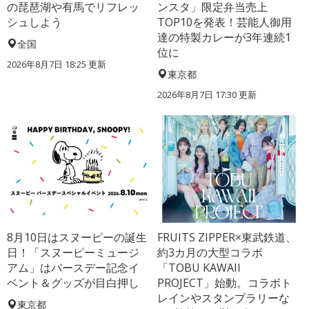
の琵琶湖や有馬でリフレッ
ンスタ」限定弁当売上
シュしよう
TOP10を発表！芸能人御用
達の特製カレーが3年連続1
全国
位に
2026年8月7日 18:25
更新
東京都
2026年8月7日 17:30
更新
8月10日はスヌーピーの誕生
FRUITS ZIPPER×東武鉄道、
日！「スヌーピーミュージ
約3カ月の大型コラボ
アム」はバースデー記念イ
「TOBU KAWAII
ベント＆グッズが目白押し
PROJECT」始動。コラボト
レインやスタンプラリーな
東京都