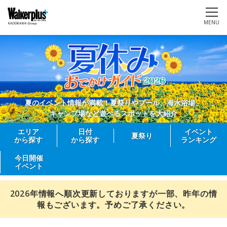
MENU
夏のイベント情報が満載！夏祭りやプール、海水浴場、
キャンプ場など遊べるスポットを大紹介
エリア
日付
イベント
夏祭り
から探す
から探す
ランキング
今日開催
イベント
2026年情報へ順次更新しておりますが一部、昨年の情
報もございます。予めご了承ください。