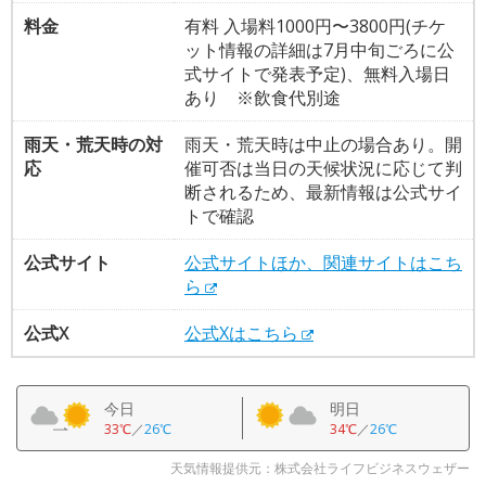
料金
有料 入場料1000円〜3800円(チケ
ット情報の詳細は7月中旬ごろに公
式サイトで発表予定)、無料入場日
あり ※飲食代別途
雨天・荒天時の対
雨天・荒天時は中止の場合あり。開
応
催可否は当日の天候状況に応じて判
断されるため、最新情報は公式サイ
トで確認
公式サイト
公式サイトほか、関連サイトはこち
ら
公式X
公式Xはこちら
今日
明日
33℃
／
26℃
34℃
／
26℃
天気情報提供元：株式会社ライフビジネスウェザー