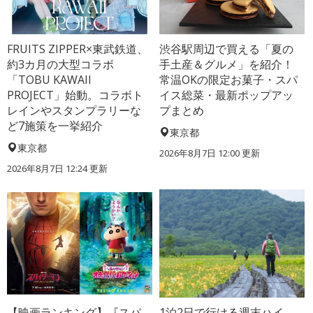
FRUITS ZIPPER×東武鉄道、
渋谷駅周辺で買える「夏の
約3カ月の大型コラボ
手土産＆グルメ」を紹介！
「TOBU KAWAII
常温OKの限定お菓子・スパ
PROJECT」始動。コラボト
イス総菜・最新ポップアッ
レインやスタンプラリーな
プまとめ
ど7施策を一挙紹介
東京都
東京都
2026年8月7日 12:00
更新
2026年8月7日 12:24
更新
【映画ランキング】『スパ
1泊2日で行ける週末ハイ