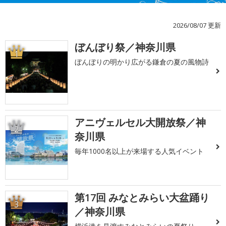
2026/08/07 更新
ぼんぼり祭／神奈川県
1
ぼんぼりの明かり広がる鎌倉の夏の風物詩
アニヴェルセル大開放祭／神
2
奈川県
毎年1000名以上が来場する人気イベント
第17回 みなとみらい大盆踊り
3
／神奈川県