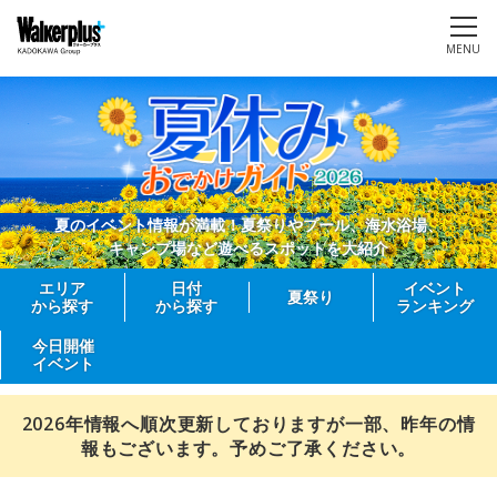
MENU
夏のイベント情報が満載！夏祭りやプール、海水浴場、
キャンプ場など遊べるスポットを大紹介
エリア
日付
イベント
夏祭り
から探す
から探す
ランキング
今日開催
イベント
2026年情報へ順次更新しておりますが一部、昨年の情
報もございます。予めご了承ください。