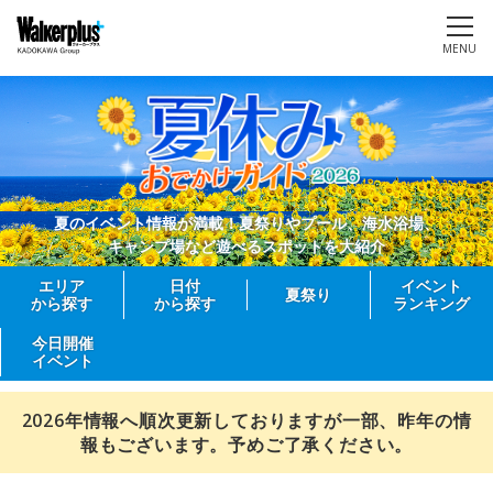
MENU
夏のイベント情報が満載！夏祭りやプール、海水浴場、
キャンプ場など遊べるスポットを大紹介
エリア
日付
イベント
夏祭り
から探す
から探す
ランキング
今日開催
イベント
2026年情報へ順次更新しておりますが一部、昨年の情
報もございます。予めご了承ください。