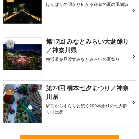
ぼんぼりの明かり広がる鎌倉の夏の風物詩
第17回 みなとみらい大盆踊り
2
／神奈川県
横浜港を見渡すみなとみらいの夏祭り
第74回 橋本七夕まつり／神奈
3
川県
駅前からずらりと続く200本余りの七夕飾
りは圧巻