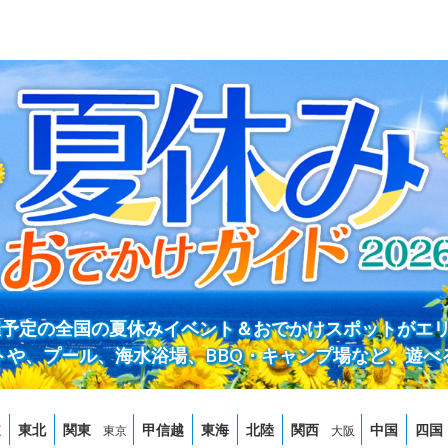
開催予定の全国の夏休みイベント＆おでかけスポットがエ
トや、プール、海水浴場、BBQ・キャンプ場など、遊べ
道
東北
関東
甲信越
東海
北陸
関西
中国
四国
東京
大阪