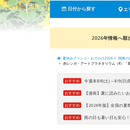
日付から探す
エ
2026年情報へ
夏休みイベント・おでかけ2026
関東の
赤レンガ・アートプラネタリウム（R）「
今週末8/8(土)～8/9
おすすめ
【漫画】夏に読みたい
おすすめ
【2026年版】全国の
おすすめ
雨の日も暑い日も安心
おすすめ