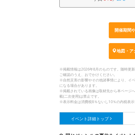
開催期間
地図・ア
※掲載情報は2026年8月のものです。随時
ご確認のうえ、おでかけください。
※自然災害の影響やその他諸事情により、イ
になる場合があります。
※掲載されている画像は取材先から本ページ
載(二次使用)は禁止です。
※表示料金は消費税8％ないし10％の内税表示
イベント詳細
トップ