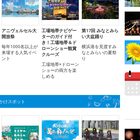
アニヴェルセル大
工場地帯ナビゲー
第17回 みなとみら
開放祭
ターのガイド付
い大盆踊り
き！工場地帯＆ド
毎年1000名以上が
横浜港を見渡すみ
ローンショー観賞
来場する人気イベ
なとみらいの夏祭
クルーズ
ント
り
工場地帯×ドローン
ショーの両方を楽
しめる
かけスポット