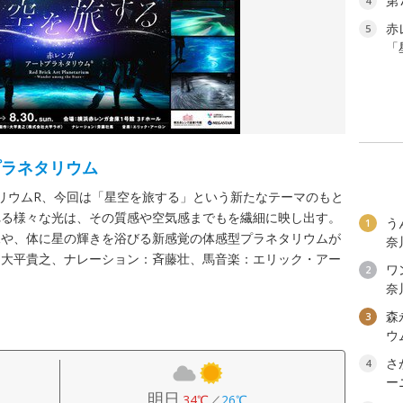
第
4
赤
5
「
プラネタリウム
リウムR、今回は「星空を旅する」という新たなテーマのもと
れる様々な光は、その質感や空気感までもを繊細に映し出す。
う
1
像や、体に星の輝きを浴びる新感覚の体感型プラネタリウムが
奈
：大平貴之、ナレーション：斉藤壮、馬音楽：エリック・アー
ワン
2
奈
森
3
ウ
さ
4
ー
明日
34℃
／
26℃