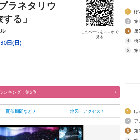
プラネタリウ
ぼ
1
旅する」
第
2
ール
第
3
このページをスマホで
見る
橋
4
30日(日)
第
5
ランキング：第5位
開催期間など
地図・アクセス
ぼ
1
ア
2
第
3