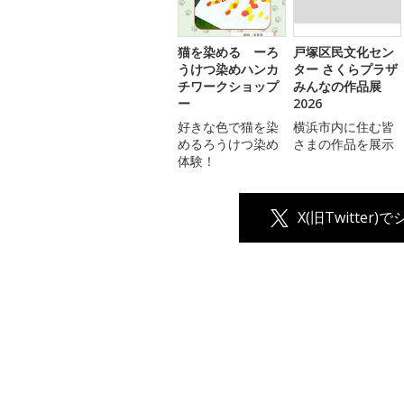
猫を染める ーろ
戸塚区民文化セン
うけつ染めハンカ
ター さくらプラザ
チワークショップ
みんなの作品展
ー
2026
好きな色で猫を染
横浜市内に住む皆
めるろうけつ染め
さまの作品を展示
体験！
X(旧Twitter)