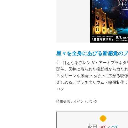
星々を全身にあびる新感覚の
4回目となる赤レンガ・アートプラネタ
開催。天井に吊られた投影機から放た
スクリーンや床面いっぱいに広がる映
楽しめる。プラネタリウム・映像制作
ロン
情報提供：イベントバンク
今日
34℃
／
25℃