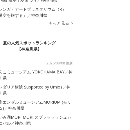
74回 橋本七夕まつり／神奈川県
レンガ・アートプラネタリウム（R）
星空を旅する」／神奈川県
もっと見る
夏の人気スポットランキング
【神奈川県】
2026/08/08 更新
んこミュージアム YOKOHAMA BAY／神
川県
ダリア横浜 Supported by Umios／神
川県
永エンゼルミュージアムMORIUM (モリ
ム)／神奈川県
がみ湖MORI MORI スプラッッッシュカ
ニバル／神奈川県