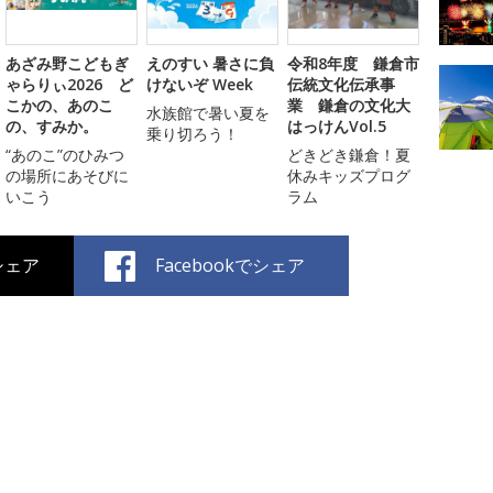
あざみ野こどもぎ
えのすい 暑さに負
令和8年度 鎌倉市
ゃらりぃ2026 ど
けないぞ Week
伝統文化伝承事
こかの、あのこ
業 鎌倉の文化大
水族館で暑い夏を
の、すみか。
はっけんVol.5
乗り切ろう！
“あのこ”のひみつ
どきどき鎌倉！夏
の場所にあそびに
休みキッズプログ
いこう
ラム
でシェア
Facebookでシェア