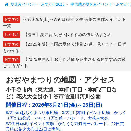
夏休みイベント・おでかけ2026
甲信越の夏休みイベント・おでか
今週末8/8(土)～8/9(日)開催の甲信越の夏休みイベント
おすすめ
一覧
【漫画】夏に読みたいおすすめの怖い話まとめ
おすすめ
【2026年版】全国の夏祭り注目27選。見どころ・日程
おすすめ
もわかる！
【2026夏休み】おうち時間を充実させるおすすめの過
おすすめ
ごし方ガイド
おぢやまつりの地図・アクセス
小千谷市内（東大通、本町1丁目・本町2丁目な
ど）花火大会は小千谷市信濃川河川公園
開催日程：
2026年8月21日(金)～23日(日)
8/21(金)おぢやまつり東広場、8/22(土)本町イベント広場、からく
り万灯出発式、からくり万灯統一パレード、大花火大会、
8/23(日)本町イベント広場、からくり万灯統一パレード。22日荒
天時は花火大会は23日に実施。