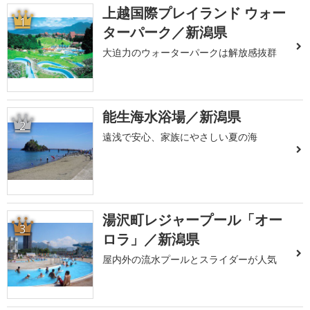
上越国際プレイランド ウォー
1
ターパーク／新潟県
大迫力のウォーターパークは解放感抜群
能生海水浴場／新潟県
2
遠浅で安心、家族にやさしい夏の海
湯沢町レジャープール「オー
3
ロラ」／新潟県
屋内外の流水プールとスライダーが人気