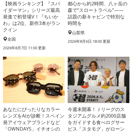
【映画ランキング】『スパ
都心から約2時間、八ヶ岳の
イダーマン』シリーズ最高
森で“スロートラベル”——
発進で初登場V！『ちいか
話題の新キャビンで特別な
わ』は2位、新作3本がラン
時間を
クイン
山梨県
全国
2026年8月6日 18:00
更新
2026年8月7日 11:00
更新
あなたにぴったりなカラー
今週末開幕！Ｊリーグのス
レンズをAIが診断！スペイン
タジアムグルメ約2000店舗
発アイウェアブランドなど
をガイドする食べログサー
「OWNDAYS」イチオシの
ビス「スタモグ」がローン