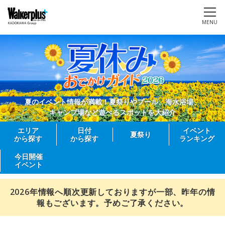
MENU
夏のイベント情報が満載！夏祭りやプール、海水浴場、
キャンプ場など遊べるスポットを大紹介
エリア
日付
イベント
夏祭り
から探す
から探す
ランキング
今日開催
イベント
2026年情報へ順次更新しておりますが一部、昨年の情
報もございます。予めご了承ください。