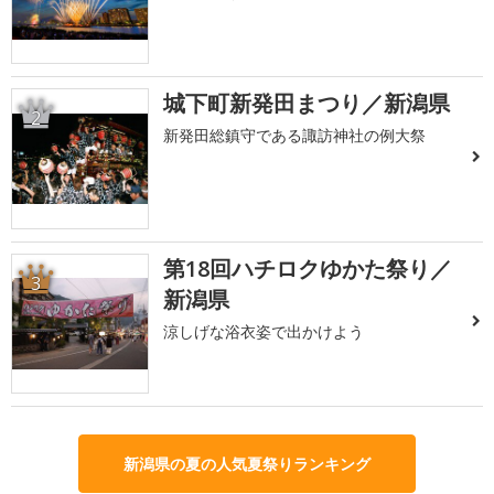
城下町新発田まつり／新潟県
2
新発田総鎮守である諏訪神社の例大祭
第18回ハチロクゆかた祭り／
3
新潟県
涼しげな浴衣姿で出かけよう
新潟県の夏の人気夏祭りランキング