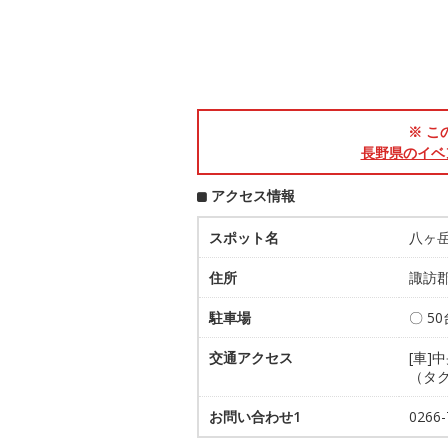
※ こ
長野県のイベ
アクセス情報
スポット名
八ヶ
住所
諏訪郡
駐車場
〇 5
交通アクセス
[車]
（タク
お問い合わせ1
026