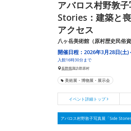
アバロス村野敦子写
Stories：建築
アクセス
八ヶ岳美術館（原村歴史民俗
開催日程：
2026年3月28日(土)
入館16時30分まで
長野県
諏訪郡原村
美術展・博物展・展示会
イベント詳細
トップ
アバロス村野敦子写真展「Side Sto