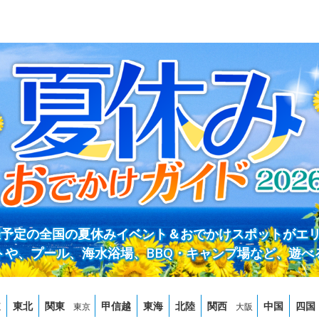
開催予定の全国の夏休みイベント＆おでかけスポットがエ
トや、プール、海水浴場、BBQ・キャンプ場など、遊べ
道
東北
関東
甲信越
東海
北陸
関西
中国
四国
東京
大阪