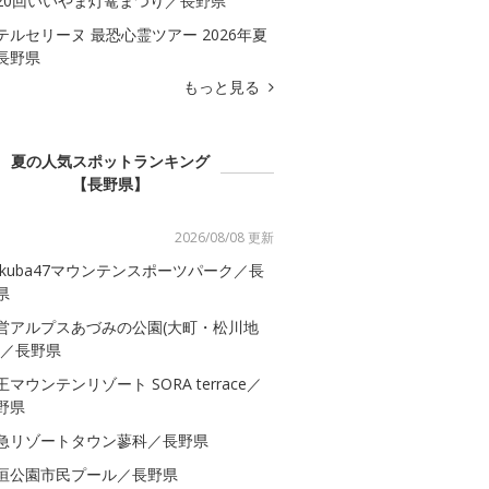
20回いいやま灯篭まつり／長野県
テルセリーヌ 最恐心霊ツアー 2026年夏
長野県
もっと見る
夏の人気スポットランキング
【長野県】
2026/08/08 更新
akuba47マウンテンスポーツパーク／長
県
営アルプスあづみの公園(大町・松川地
)／長野県
王マウンテンリゾート SORA terrace／
野県
急リゾートタウン蓼科／長野県
垣公園市民プール／長野県