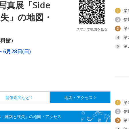
真展「Side
第
1
と喪失」の地図・
信
2
第
3
スマホで地図を見る
第
4
資料館）
第
5
～6月28日(日)
開催期間など
地図・アクセス
第
1
信
2
ries：建築と喪失」の地図・アクセス
第
3