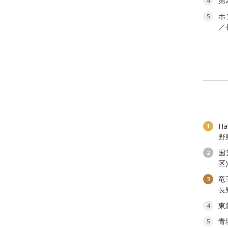
第
4
ホ
5
／
H
1
野
国
2
区
竜
3
長
東
4
青
5