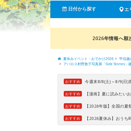
日付から探す
エ
2026年情報へ
夏休みイベント・おでかけ2026
甲信越
アバロス村野敦子写真展「Side Stories
今週末8/8(土)～8/9
おすすめ
【漫画】夏に読みたい
おすすめ
【2026年版】全国の
おすすめ
【2026夏休み】おう
おすすめ