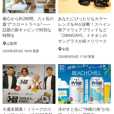
都心から約2時間、八ヶ岳の
あなたにぴったりなカラー
森で“スロートラベル”——
レンズをAIが診断！スペイン
話題の新キャビンで特別な
発アイウェアブランドなど
時間を
「OWNDAYS」イチオシの
サングラスが続々リリース
山梨県
全国
2026年8月6日 18:00
更新
2026年8月4日 17:00
更新
今週末開幕！Ｊリーグのス
冷やすと缶に“沖縄の海”が出