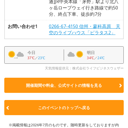
通]JR中央本線「茅野」駅より北八
ヶ岳ロープウェイ行き路線で約50
分、終点下車、徒歩約7分
お問い合わせ1
0266-67-4150 信州・蓼科高原 天
空のライブハウス「ピラタス2」
今日
明日
37℃
／
23℃
34℃
／
24℃
天気情報提供元：株式会社ライフビジネスウェザー
開催期間や料金、公式サイトの
情報を見る
このイベントのトップへ戻る
※掲載情報は2026年7月のものです。随時更新をしておりますが内