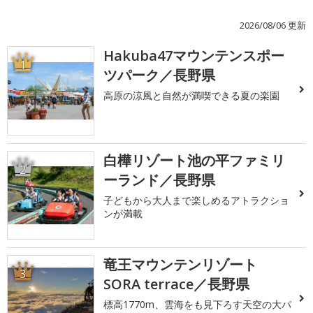
2026/08/06 更新
Hakuba47マウンテンスポー
1
ツパーク／長野県
高原の涼風と自然が満喫できる夏の楽園
白樺リゾート池の平ファミリ
2
ーランド／長野県
子どもから大人まで楽しめるアトラクショ
ンが満載
竜王マウンテンリゾート
3
SORA terrace／長野県
標高1770m、雲海をも見下ろす天空の大パ