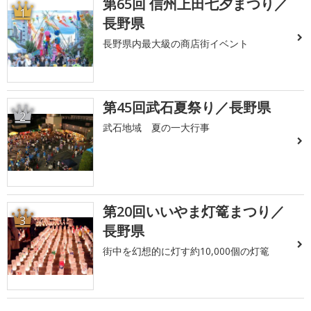
第65回 信州上田七夕まつり／
1
長野県
長野県内最大級の商店街イベント
第45回武石夏祭り／長野県
2
武石地域 夏の一大行事
第20回いいやま灯篭まつり／
3
長野県
街中を幻想的に灯す約10,000個の灯篭