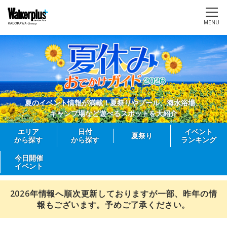
MENU
夏のイベント情報が満載！夏祭りやプール、海水浴場、
キャンプ場など遊べるスポットを大紹介
エリア
日付
イベント
夏祭り
から探す
から探す
ランキング
今日開催
イベント
2026年情報へ順次更新しておりますが一部、昨年の情
報もございます。予めご了承ください。