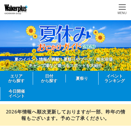
MENU
夏のイベント情報が満載！夏祭りやプール、海水浴場、
キャンプ場など遊べるスポットを大紹介
エリア
日付
イベント
夏祭り
から探す
から探す
ランキング
今日開催
イベント
2026年情報へ順次更新しておりますが一部、昨年の情
報もございます。予めご了承ください。