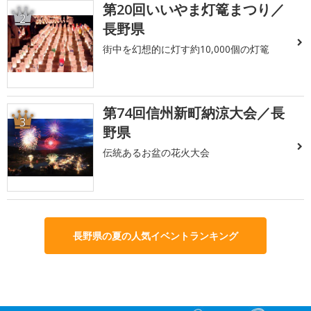
第20回いいやま灯篭まつり／
2
長野県
街中を幻想的に灯す約10,000個の灯篭
第74回信州新町納涼大会／長
3
野県
伝統あるお盆の花火大会
長野県の夏の人気イベントランキング