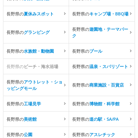
長野県の
夏休みスポット
長野県の
キャンプ場・BBQ場
長野県の
遊園地・テーマパー
長野県の
グランピング
ク
長野県の
水族館・動物園
長野県の
プール
長野県の
ビーチ・海水浴場
長野県の
温泉・スパリゾート
長野県の
アウトレット・ショ
長野県の
商業施設・百貨店
ッピングモール
長野県の
工場見学
長野県の
博物館・科学館
長野県の
美術館
長野県の
道の駅・SA/PA
長野県の
公園
長野県の
アスレチック