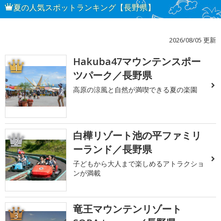
夏の人気スポットランキング【長野県】
2026/08/05 更新
Hakuba47マウンテンスポー
1
ツパーク／長野県
高原の涼風と自然が満喫できる夏の楽園
白樺リゾート池の平ファミリ
2
ーランド／長野県
子どもから大人まで楽しめるアトラクショ
ンが満載
竜王マウンテンリゾート
3