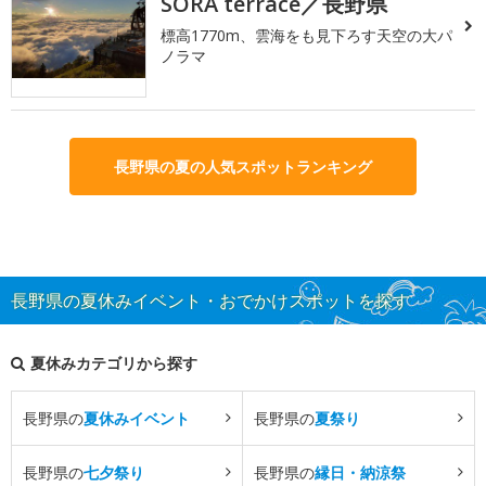
SORA terrace／長野県
標高1770m、雲海をも見下ろす天空の大パ
ノラマ
長野県の夏の人気スポットランキング
長野県の夏休みイベント・おでかけスポットを探す
夏休みカテゴリから探す
長野県の
夏休みイベント
長野県の
夏祭り
長野県の
七夕祭り
長野県の
縁日・納涼祭