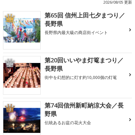
2026/08/05 更新
第65回 信州上田七夕まつり／
1
長野県
長野県内最大級の商店街イベント
第20回いいやま灯篭まつり／
2
長野県
街中を幻想的に灯す約10,000個の灯篭
第74回信州新町納涼大会／長
3
野県
伝統あるお盆の花火大会