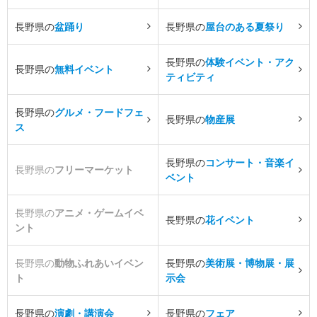
長野県の
盆踊り
長野県の
屋台のある夏祭り
長野県の
体験イベント・アク
長野県の
無料イベント
ティビティ
長野県の
グルメ・フードフェ
長野県の
物産展
ス
長野県の
コンサート・音楽イ
長野県の
フリーマーケット
ベント
長野県の
アニメ・ゲームイベ
長野県の
花イベント
ント
長野県の
動物ふれあいイベン
長野県の
美術展・博物展・展
ト
示会
長野県の
演劇・講演会
長野県の
フェア