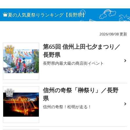
夏の人気夏祭りランキング【長野県】
2026/08/08 更新
第65回 信州上田七夕まつり／
1
長野県
長野県内最大級の商店街イベント
信州の奇祭「榊祭り」／長野
2
県
信州の奇祭！松明が走る！