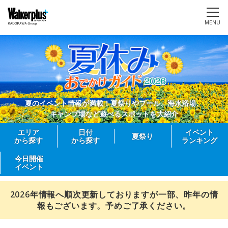
MENU
夏のイベント情報が満載！夏祭りやプール、海水浴場、
キャンプ場など遊べるスポットを大紹介
エリア
日付
イベント
夏祭り
から探す
から探す
ランキング
今日開催
イベント
2026年情報へ順次更新しておりますが一部、昨年の情
報もございます。予めご了承ください。