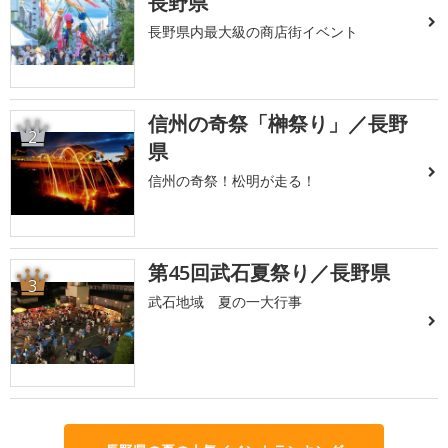
長野県
長野県内最大級の商店街イベント
信州の奇祭「榊祭り」／長野
2
県
信州の奇祭！松明が走る！
第45回武石夏祭り／長野県
3
武石地域 夏の一大行事