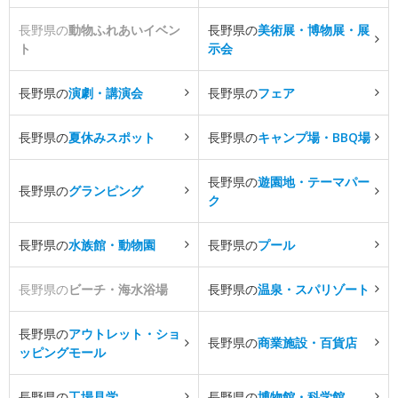
長野県の
動物ふれあいイベン
長野県の
美術展・博物展・展
ト
示会
長野県の
演劇・講演会
長野県の
フェア
長野県の
夏休みスポット
長野県の
キャンプ場・BBQ場
長野県の
遊園地・テーマパー
長野県の
グランピング
ク
長野県の
水族館・動物園
長野県の
プール
長野県の
ビーチ・海水浴場
長野県の
温泉・スパリゾート
長野県の
アウトレット・ショ
長野県の
商業施設・百貨店
ッピングモール
長野県の
工場見学
長野県の
博物館・科学館