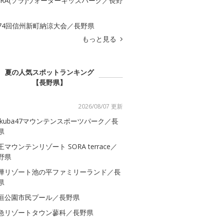
ORA(ソラ)ウォーターキッズパーク／長野
74回信州新町納涼大会／長野県
もっと見る
夏の人気スポットランキング
【長野県】
2026/08/07 更新
akuba47マウンテンスポーツパーク／長
県
王マウンテンリゾート SORA terrace／
野県
樺リゾート池の平ファミリーランド／長
県
垣公園市民プール／長野県
急リゾートタウン蓼科／長野県