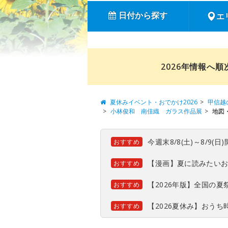
日付から探す
エ
2026年情報へ
夏休みイベント・おでかけ2026
甲信越
小林俊和 南佳織 ガラス作品展
地図
今週末8/8(土)～8/9
おすすめ
【漫画】夏に読みたい
おすすめ
【2026年版】全国の
おすすめ
【2026夏休み】おう
おすすめ