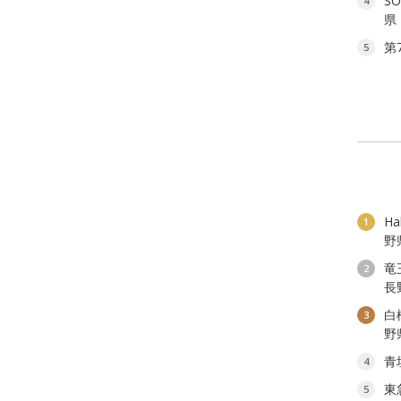
S
4
県
第
5
H
1
野
竜
2
長
白
3
野
青
4
東
5