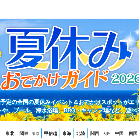
開催予定の全国の夏休みイベント＆おでかけスポットがエ
トや、プール、海水浴場、BBQ・キャンプ場など、遊べ
道
東北
関東
甲信越
東海
北陸
関西
中国
四国
東京
大阪