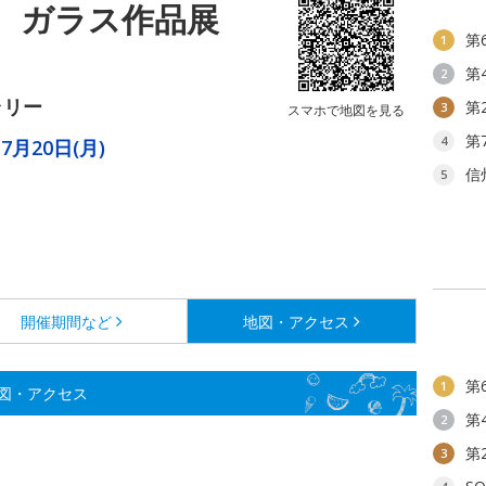
 ガラス作品展
第
1
第
2
ラリー
第
3
スマホで地図を見る
第
4
7月20日(月)
信
5
開催期間など
地図・アクセス
第
1
図・アクセス
第
2
第
3