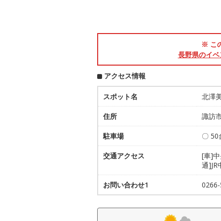
※ こ
長野県のイベ
アクセス情報
スポット名
北澤
住所
諏訪市
駐車場
〇 5
交通アクセス
[車]
通]J
お問い合わせ1
0266