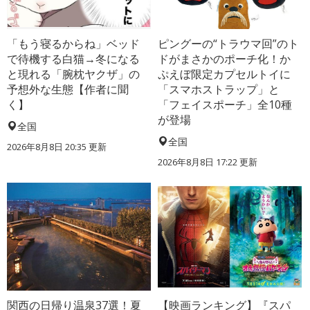
「もう寝るからね」ベッド
ピングーの“トラウマ回”のト
で待機する白猫→冬になる
ドがまさかのポーチ化！か
と現れる「腕枕ヤクザ」の
ぷえぼ限定カプセルトイに
予想外な生態【作者に聞
「スマホストラップ」と
く】
「フェイスポーチ」全10種
が登場
全国
全国
2026年8月8日 20:35
更新
2026年8月8日 17:22
更新
関西の日帰り温泉37選！夏
【映画ランキング】『スパ