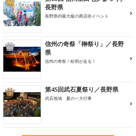
1
長野県
長野県内最大級の商店街イベント
信州の奇祭「榊祭り」／長野
2
県
信州の奇祭！松明が走る！
第45回武石夏祭り／長野県
3
武石地域 夏の一大行事