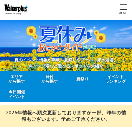
MENU
夏のイベント情報が満載！夏祭りやプール、海水浴場、
キャンプ場など遊べるスポットを大紹介
エリア
日付
イベント
夏祭り
から探す
から探す
ランキング
今日開催
イベント
2026年情報へ順次更新しておりますが一部、昨年の情
報もございます。予めご了承ください。