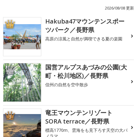
2026/08/08 更新
Hakuba47マウンテンスポー
1
ツパーク／長野県
高原の涼風と自然が満喫できる夏の楽園
国営アルプスあづみの公園(大
2
町・松川地区)／長野県
信州の自然を空中散歩
竜王マウンテンリゾート
3
SORA terrace／長野県
標高1770m、雲海をも見下ろす天空の大パ
ノラマ