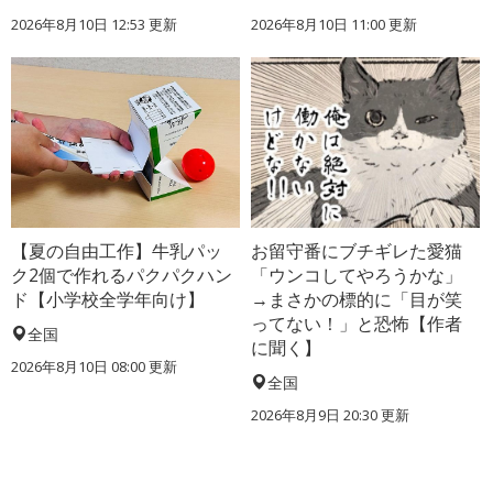
2026年8月10日 12:53
更新
2026年8月10日 11:00
更新
【夏の自由工作】牛乳パッ
お留守番にブチギレた愛猫
ク2個で作れるパクパクハン
「ウンコしてやろうかな」
ド【小学校全学年向け】
→まさかの標的に「目が笑
ってない！」と恐怖【作者
全国
に聞く】
2026年8月10日 08:00
更新
全国
2026年8月9日 20:30
更新