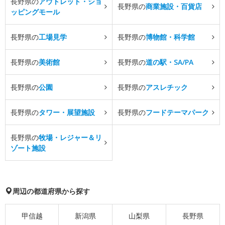
長野県の
アウトレット・ショ
長野県の
商業施設・百貨店
ッピングモール
長野県の
工場見学
長野県の
博物館・科学館
長野県の
美術館
長野県の
道の駅・SA/PA
長野県の
公園
長野県の
アスレチック
長野県の
タワー・展望施設
長野県の
フードテーマパーク
長野県の
牧場・レジャー＆リ
ゾート施設
周辺の都道府県から探す
甲信越
新潟県
山梨県
長野県