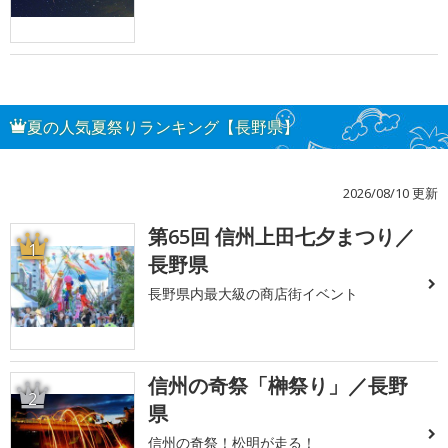
夏の人気夏祭りランキング【長野県】
2026/08/10 更新
第65回 信州上田七夕まつり／
1
長野県
長野県内最大級の商店街イベント
信州の奇祭「榊祭り」／長野
2
県
信州の奇祭！松明が走る！