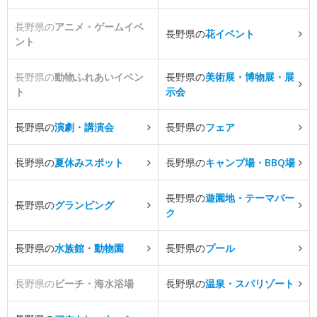
長野県の
アニメ・ゲームイベ
長野県の
花イベント
ント
長野県の
動物ふれあいイベン
長野県の
美術展・博物展・展
ト
示会
長野県の
演劇・講演会
長野県の
フェア
長野県の
夏休みスポット
長野県の
キャンプ場・BBQ場
長野県の
遊園地・テーマパー
長野県の
グランピング
ク
長野県の
水族館・動物園
長野県の
プール
長野県の
ビーチ・海水浴場
長野県の
温泉・スパリゾート