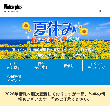
MENU
夏のイベント情報が満載！夏祭りやプール、海水浴場、
キャンプ場など遊べるスポットを大紹介
エリア
日付
イベント
夏祭り
から探す
から探す
ランキング
今日開催
イベント
2026年情報へ順次更新しておりますが一部、昨年の情
報もございます。予めご了承ください。