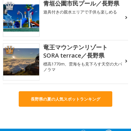
青垣公園市民プール／長野県
2
遊具付きの親水エリアで子供も楽しめる
竜王マウンテンリゾート
3
SORA terrace／長野県
標高1770m、雲海をも見下ろす天空の大パ
ノラマ
長野県の夏の人気スポットランキング