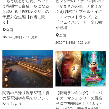
「もう寝るからね」ベッド
ピングーの“トラウマ回”のト
で待機する白猫→冬になる
ドがまさかのポーチ化！か
と現れる「腕枕ヤクザ」の
ぷえぼ限定カプセルトイに
予想外な生態【作者に聞
「スマホストラップ」と
く】
「フェイスポーチ」全10種
が登場
全国
全国
2026年8月8日 20:35
更新
2026年8月8日 17:22
更新
関西の日帰り温泉37選！夏
【映画ランキング】『スパ
の琵琶湖や有馬でリフレッ
イダーマン』シリーズ最高
シュしよう
発進で初登場V！『ちいか
わ』は2位、新作3本がラン