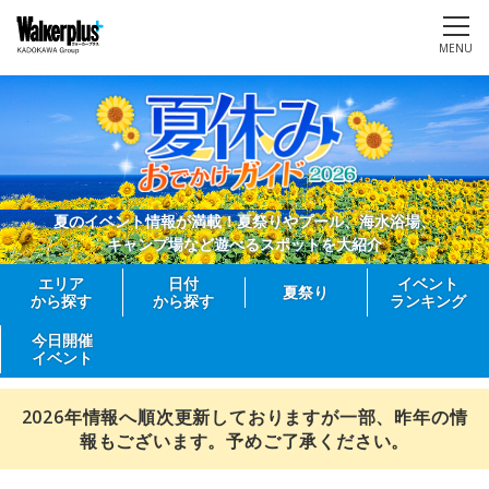
MENU
夏のイベント情報が満載！夏祭りやプール、海水浴場、
キャンプ場など遊べるスポットを大紹介
エリア
日付
イベント
夏祭り
から探す
から探す
ランキング
今日開催
イベント
2026年情報へ順次更新しておりますが一部、昨年の情
報もございます。予めご了承ください。