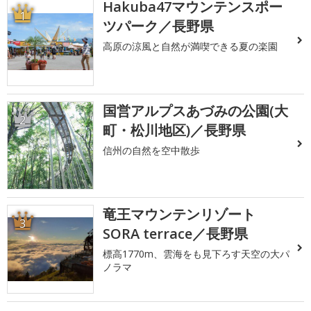
Hakuba47マウンテンスポー
1
ツパーク／長野県
高原の涼風と自然が満喫できる夏の楽園
国営アルプスあづみの公園(大
2
町・松川地区)／長野県
信州の自然を空中散歩
竜王マウンテンリゾート
3
SORA terrace／長野県
標高1770m、雲海をも見下ろす天空の大パ
ノラマ