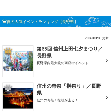
夏の人気イベントランキング【長野県】
2026/08/08 更新
第65回 信州上田七夕まつり／
1
長野県
長野県内最大級の商店街イベント
信州の奇祭「榊祭り」／長野
2
県
信州の奇祭！松明が走る！