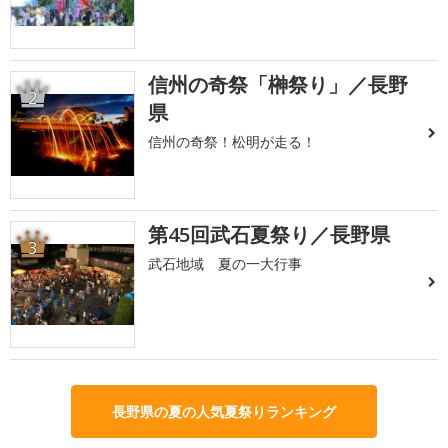
信州の奇祭「榊祭り」／長野
2
県
信州の奇祭！松明が走る！
第45回武石夏祭り／長野県
3
武石地域 夏の一大行事
長野県の夏の人気夏祭りランキング