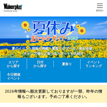
MENU
夏のイベント情報が満載！夏祭りやプール、海水浴場、
キャンプ場など遊べるスポットを大紹介
エリア
日付
イベント
夏祭り
から探す
から探す
ランキング
今日開催
イベント
2026年情報へ順次更新しておりますが一部、昨年の情
報もございます。予めご了承ください。