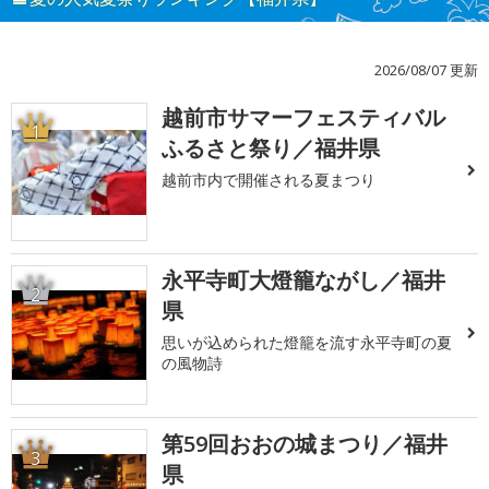
2026/08/07 更新
越前市サマーフェスティバル
1
ふるさと祭り／福井県
越前市内で開催される夏まつり
永平寺町大燈籠ながし／福井
2
県
思いが込められた燈籠を流す永平寺町の夏
の風物詩
第59回おおの城まつり／福井
3
県