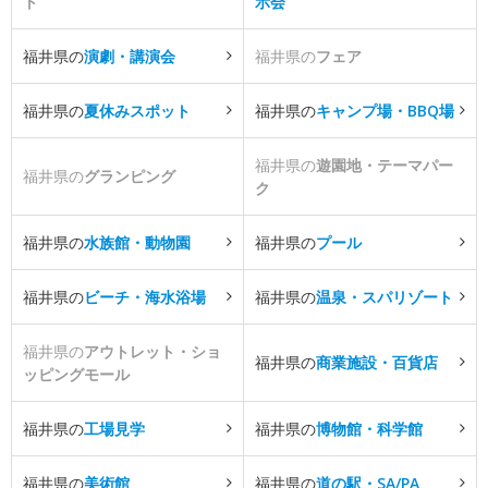
ト
示会
福井県の
演劇・講演会
福井県の
フェア
福井県の
夏休みスポット
福井県の
キャンプ場・BBQ場
福井県の
遊園地・テーマパー
福井県の
グランピング
ク
福井県の
水族館・動物園
福井県の
プール
福井県の
ビーチ・海水浴場
福井県の
温泉・スパリゾート
福井県の
アウトレット・ショ
福井県の
商業施設・百貨店
ッピングモール
福井県の
工場見学
福井県の
博物館・科学館
福井県の
美術館
福井県の
道の駅・SA/PA