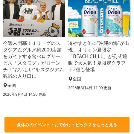
今週末開幕！Ｊリーグのス
冷やすと缶に“沖縄の海”が出
タジアムグルメ約2000店舗
現、オリオン夏限定
をガイドする食べログサー
「BEACH CHILL」が公式通
ビス「スタモグ」がローン
販で大人気！夏限定クラフ
チ！“おいしい”をスタジアム
ト2種も登場
観戦の入り口に
全国
全国
2026年8月4日 11:00
更新
2026年8月4日 14:50
更新
夏休みのイベント・おでかけトピックスをもっと見る